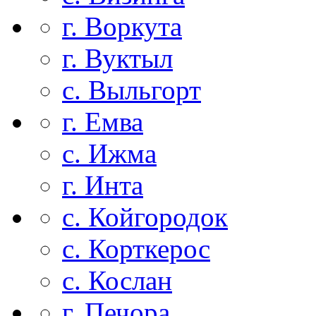
г. Воркута
г. Вуктыл
с. Выльгорт
г. Емва
с. Ижма
г. Инта
с. Койгородок
с. Корткерос
с. Кослан
г. Печора