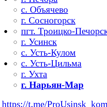
с. Объячево
г. Сосногорск
пгт. Троицко-Печорс
г. Усинск
с. Усть-Кулом
с. Усть-Цильма
г. Ухта
г. Нарьян-Мар
https://t.me/ProUsinsk_ko