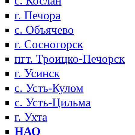
с. Кослан
г. Печора
с. Объячево
г. Сосногорск
пгт. Троицко-Печорск
г. Усинск
с. Усть-Кулом
с. Усть-Цильма
г. Ухта
НАО