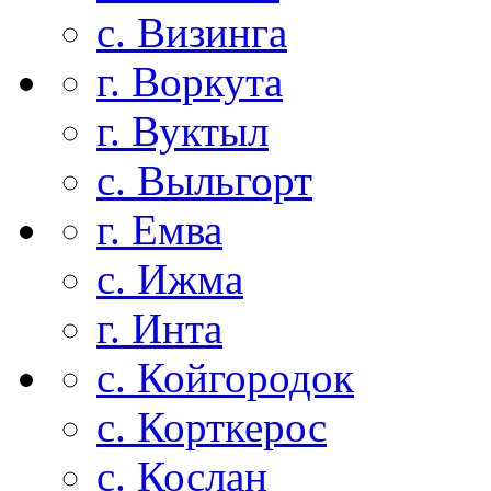
с. Визинга
г. Воркута
г. Вуктыл
с. Выльгорт
г. Емва
с. Ижма
г. Инта
с. Койгородок
с. Корткерос
с. Кослан