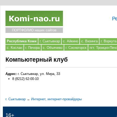
Р
ПОРТФОЛИО наших сайтов
Республика Коми
г. Сыктывкар
с. Айкино
с. Визинга
г. Воркута
с. Кослан
г. Печора
с. Объячево
г. Сосногорск
пгт. Троицко-Печ
Компьютерный клуб
Адрес:
г. Сыктывкар, ул. Мира, 33
8 (8212) 62-00-10
г. Сыктывкар
→
Интернет, интернет-провайдеры
16+