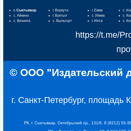
г. Сыктывкар
г. Воркута
г. Емва
с. К
с. Айкино
г. Вуктыл
с. Ижма
с. К
с. Визинга
с. Выльгорт
г. Инта
с. К
https://t.me/
про
© ООО "Издательский д
г. Санкт-Петербург, площадь Ко
РК, г. Сыктывкар, Октябрьский пр., 131/6, 8 (8212) 55-9