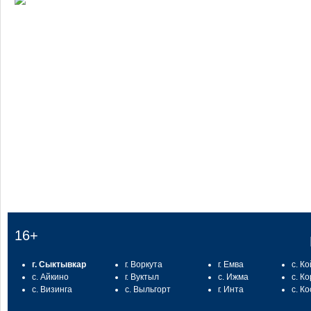
:
16+
г. Сыктывкар
г. Воркута
г. Емва
с. К
с. Айкино
г. Вуктыл
с. Ижма
с. К
с. Визинга
с. Выльгорт
г. Инта
с. К