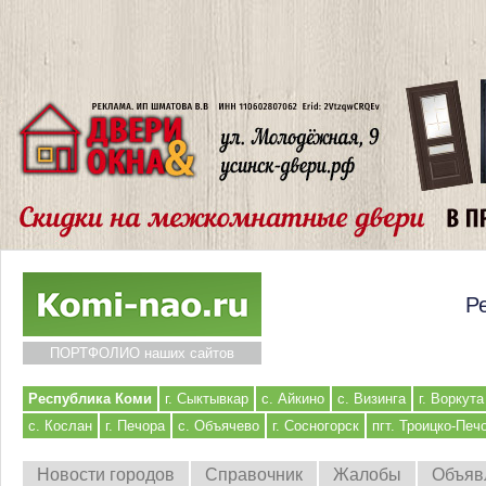
Р
ПОРТФОЛИО наших сайтов
Республика Коми
г. Сыктывкар
с. Айкино
с. Визинга
г. Воркута
с. Кослан
г. Печора
с. Объячево
г. Сосногорск
пгт. Троицко-Печ
Новости городов
Справочник
Жалобы
Объяв