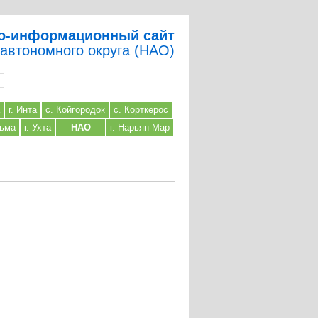
о-информационный сайт
 автономного округа (НАО)
г. Инта
с. Койгородок
с. Корткерос
льма
г. Ухта
НАО
г. Нарьян-Мар