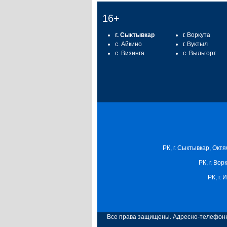
16+
г. Сыктывкар
г. Воркута
с. Айкино
г. Вуктыл
с. Визинга
с. Выльгорт
РК, г. Сыктывкар, Октя
РК, г. Вор
РК, г.
Все права защищены. Адресно-телефонна