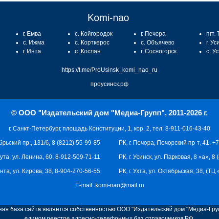
Komi-nao
г. Емва
с. Койгородок
г. Печора
пгт.
с. Ижма
с. Корткерос
с. Объячево
г. Ус
г. Инта
с. Кослан
г. Сосногорск
с. У
https://t.me/ProUsinsk_komi_nao_ru
проусинск.рф
© ООО "Издательский дом "Медиа-Групп", 2011-2026 г.
г. Санкт-Петербург, площадь Конституции, 1, кор. 2, тел. 8-911-016-43-40
брьский пр., 131/6, 8 (8212) 55-99-85
РК, г. Печора, Печорский пр-т, 41, +
кута, ул. Ленина, 60, 8-912-509-71-11
РК, г. Усинск, ул. Парковая, 8 «а», 8
 Инта, ул. Кирова, 38, 8-904-270-56-55
РК, г. Ухта, ул. Октябрьская, 38, (Т
E-mail:
komi-nao@mail.ru
я база сайта является собственностью ООО "Издательский дом "Медиа-Груп
едином реестре адресно-телефонных баз справочников РФ.