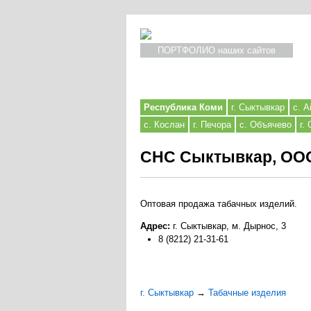
ПОРТФОЛИО наших сайтов
Республика Коми
г. Сыктывкар
с. А
с. Кослан
г. Печора
с. Объячево
г.
СНС Сыктывкар, ОО
Оптовая продажа табачных изделий.
Адрес:
г. Сыктывкар, м. Дырнос, 3
8 (8212) 21-31-61
г. Сыктывкар
→
Табачные изделия