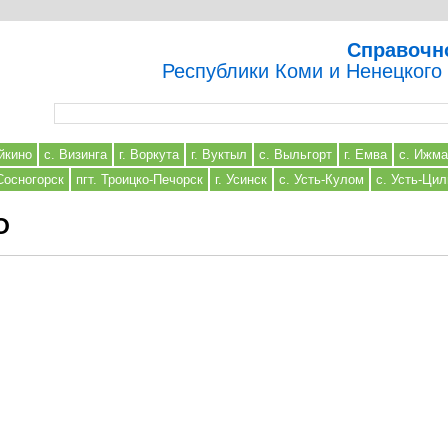
Справочн
Республики Коми и Ненецкого
Форма поиска
йкино
с. Визинга
г. Воркута
г. Вуктыл
с. Выльгорт
г. Емва
с. Ижма
 Сосногорск
пгт. Троицко-Печорск
г. Усинск
с. Усть-Кулом
с. Усть-Ци
О