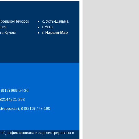
 Троицко-Печорск
с. Усть-Цильма
инск
г. Ухта
сть-Кулом
г. Нарьян-Мар
7 (912) 969-54-36
 (82144) 21-293
Ц «Березка»), 8 (8216) 777-190
п", зафиксирована и зарегистрирована в