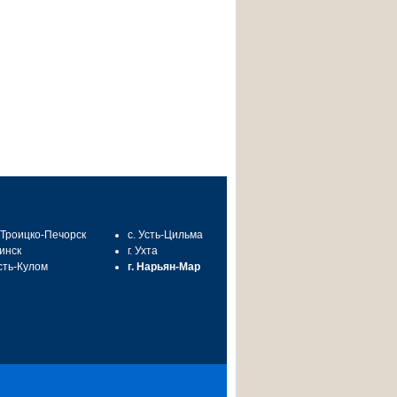
. Троицко-Печорск
с. Усть-Цильма
синск
г. Ухта
Усть-Кулом
г. Нарьян-Мар