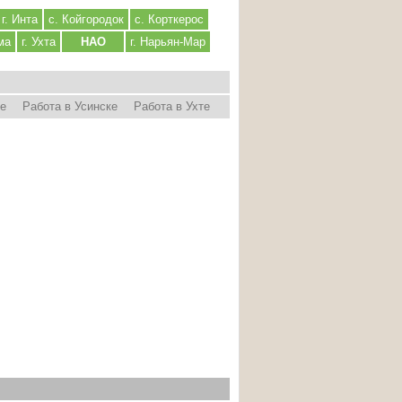
г. Инта
с. Койгородок
с. Корткерос
ма
г. Ухта
НАО
г. Нарьян-Мар
ре
Работа в Усинске
Работа в Ухте