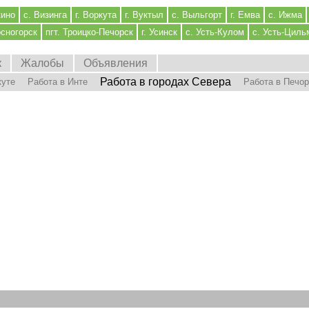
кино
с. Визинга
г. Воркута
г. Вуктыл
с. Выльгорт
г. Емва
с. Ижма
осногорск
пгт. Троицко-Печорск
г. Усинск
с. Усть-Кулом
с. Усть-Циль
к
Жалобы
Объявления
Работа в городах Севера
куте
Работа в Инте
Работа в Печо