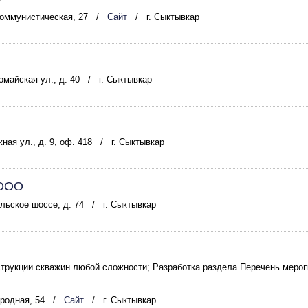
Коммунистическая, 27
/
Сайт
/
г. Сыктывкар
омайская ул., д. 40
/
г. Сыктывкар
ная ул., д. 9, оф. 418
/
г. Сыктывкар
 ООО
льское шоссе, д. 74
/
г. Сыктывкар
струкции скважин любой сложности; Разработка раздела Перечень меро
ородная, 54
/
Сайт
/
г. Сыктывкар