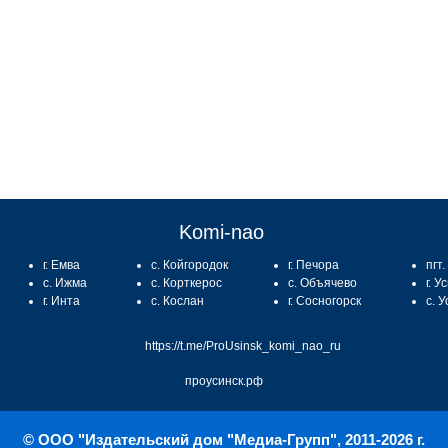
Komi-nao
г. Емва
с. Койгородок
г. Печора
пгт
с. Ижма
с. Корткерос
с. Объячево
г. У
г. Инта
с. Кослан
г. Сосногорск
с. 
https://t.me/ProUsinsk_komi_nao_ru
проусинск.рф
© ООО "Издательский дом "Медиа-Групп", 2011-2026 г.