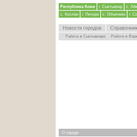
Республика Коми
г. Сыктывкар
с. Ай
с. Кослан
г. Печора
с. Объячево
г. С
Новости городов
Справочни
Работа в Сыктывкаре
Работа в Вор
О городе