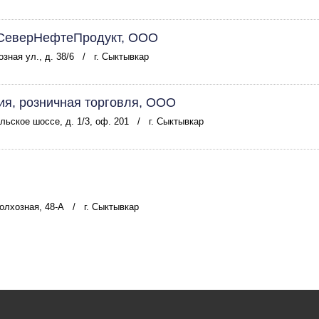
-СеверНефтеПродукт, ООО
зная ул., д. 38/6
/
г. Сыктывкар
ия, розничная торговля, ООО
льское шоссе, д. 1/3, оф. 201
/
г. Сыктывкар
Колхозная, 48-А
/
г. Сыктывкар