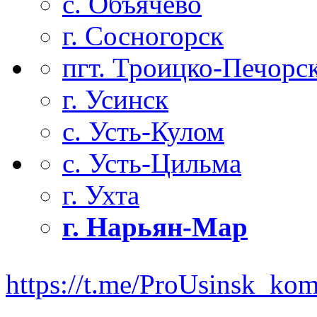
с. Объячево
г. Сосногорск
пгт. Троицко-Печорс
г. Усинск
с. Усть-Кулом
с. Усть-Цильма
г. Ухта
г. Нарьян-Мар
https://t.me/ProUsinsk_ko