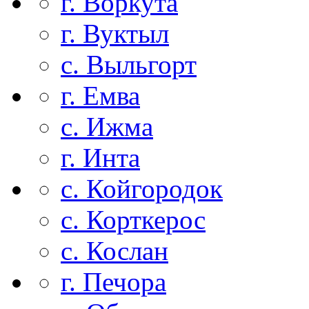
г. Воркута
г. Вуктыл
с. Выльгорт
г. Емва
с. Ижма
г. Инта
с. Койгородок
с. Корткерос
с. Кослан
г. Печора