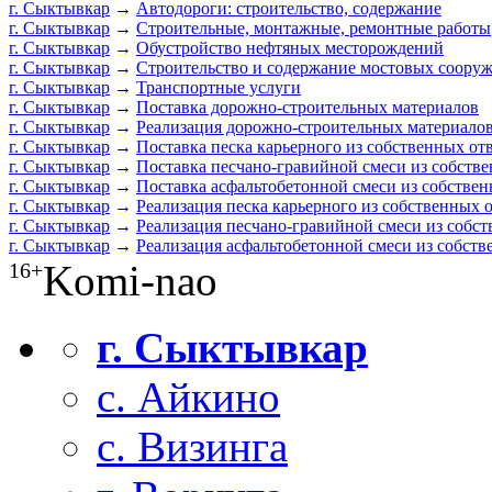
г. Сыктывкар
→
Автодороги: строительство, содержание
г. Сыктывкар
→
Строительные, монтажные, ремонтные работы
г. Сыктывкар
→
Обустройство нефтяных месторождений
г. Сыктывкар
→
Строительство и содержание мостовых соору
г. Сыктывкар
→
Транспортные услуги
г. Сыктывкар
→
Поставка дорожно-строительных материалов
г. Сыктывкар
→
Реализация дорожно-строительных материало
г. Сыктывкар
→
Поставка песка карьерного из собственных от
г. Сыктывкар
→
Поставка песчано-гравийной смеси из собств
г. Сыктывкар
→
Поставка асфальтобетонной смеси из собстве
г. Сыктывкар
→
Реализация песка карьерного из собственных 
г. Сыктывкар
→
Реализация песчано-гравийной смеси из собс
г. Сыктывкар
→
Реализация асфальтобетонной смеси из собст
Komi-nao
16+
г. Сыктывкар
с. Айкино
с. Визинга