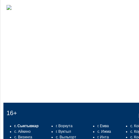
:
16+
г. Сыктывкар
г. Воркута
г. Емва
с. К
с. Айкино
г. Вуктыл
с. Ижма
с. К
с. Визинга
с. Выльгорт
г. Инта
с. К