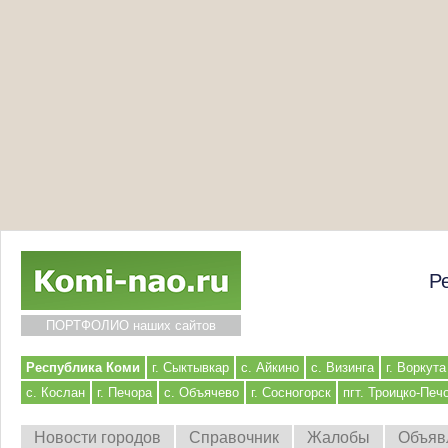
Р
ПОРТФОЛИО наших сайтов
Республика Коми
г. Сыктывкар
с. Айкино
с. Визинга
г. Воркута
с. Кослан
г. Печора
с. Объячево
г. Сосногорск
пгт. Троицко-Печ
Новости городов
Справочник
Жалобы
Объяв