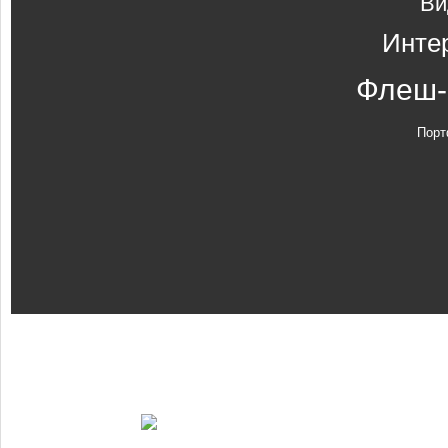
Ви
Инте
Флеш-
Порт