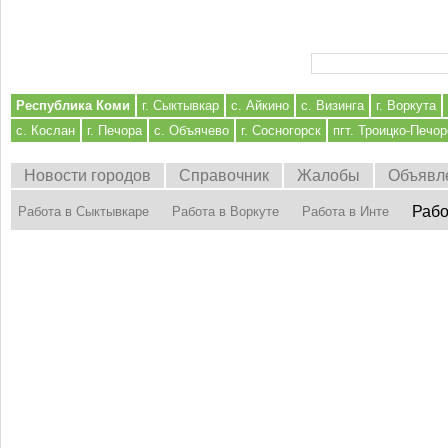
Форма поиска
Республика Коми
г. Сыктывкар
с. Айкино
с. Визинга
г. Воркута
с. Кослан
г. Печора
с. Объячево
г. Сосногорск
пгт. Троицко-Печор
Новости городов
Справочник
Жалобы
Объявл
Рабо
Работа в Сыктывкаре
Работа в Воркуте
Работа в Инте