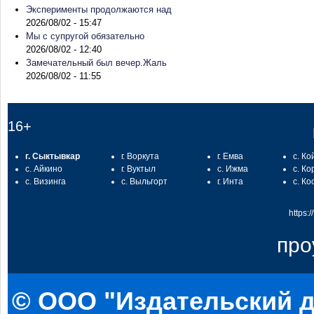
Эксперименты продолжаются над
2026/08/02 - 15:47
Мы с супругой обязательно
2026/08/02 - 12:40
Замечательный был вечер.Жаль
2026/08/02 - 11:55
16+
г. Сыктывкар
г. Воркута
г. Емва
с. Ко
с. Айкино
г. Вуктыл
с. Ижма
с. Ко
с. Визинга
с. Выльгорт
г. Инта
с. Ко
https:
про
© ООО "Издательский д