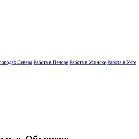
 городах Севера
Работа в Печоре
Работа в Усинске
Работа в Ухте