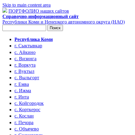
Skip to main content area
ПОРТФОЛИО наших сайтов
Справочно-информационный сайт
Республики Коми и Ненецкого автономного округа (НАО)
Поиск
Форма поиска
Республика Коми
г. Сыктывкар
с. Айкино
с. Визинга
г. Воркута
г. Вуктыл
с. Выльгорт
г. Емва
с. Ижма
г. Инта
с. Койгородок
с. Корткерос
с. Кослан
г. Печора
с. Объячево