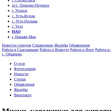
г. Сосногорск
пгт. Троицко-Печорск
г. Усинск
с. Усть-Кулом
с. Усть-Цильма
г. Ухта
НАО
г. Нарьян-Мар
Новости городов
Справочник
Жалобы
Объявления
Работа в Сыктывкаре
Работа в Воркуте
Работа в Инте
Работа в
с. Объячево
О селе
Фотогалерея
Новости
Статьи
Объявления
Жалобы
Вконтакте