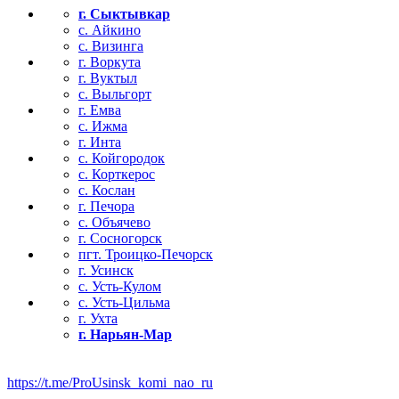
г. Сыктывкар
с. Айкино
с. Визинга
г. Воркута
г. Вуктыл
с. Выльгорт
г. Емва
с. Ижма
г. Инта
с. Койгородок
с. Корткерос
с. Кослан
г. Печора
с. Объячево
г. Сосногорск
пгт. Троицко-Печорск
г. Усинск
с. Усть-Кулом
с. Усть-Цильма
г. Ухта
г. Нарьян-Мар
https://t.me/ProUsinsk_komi_nao_ru