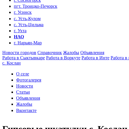
г. Сосногорск
пгт. Троицко-Печорск
г. Усинск
с. Усть-Кулом
с. Усть-Цильма
г. Ухта
НАО
г. Нарьян-Мар
Новости городов
Справочник
Жалобы
Объявления
Работа в Сыктывкаре
Работа в Воркуте
Работа в Инте
Работа в
с. Кослан
О селе
Фотогалерея
Новости
Статьи
Объявления
Жалобы
Вконтакте