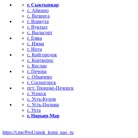
г. Сыктывкар
с. Айкино
с. Визинга
г. Воркута
г. Вуктыл
с. Выльгорт
г. Емва
с. Ижма
г. Инта
с. Койгородок
с. Корткерос
с. Кослан
г. Печора
с. Объячево
г. Сосногорск
пгт. Троицко-Печорск
г. Усинск
с. Усть-Кулом
с. Усть-Цильма
г. Ухта
г. Нарьян-Мар
https://t.me/ProUsinsk_komi_nao_ru