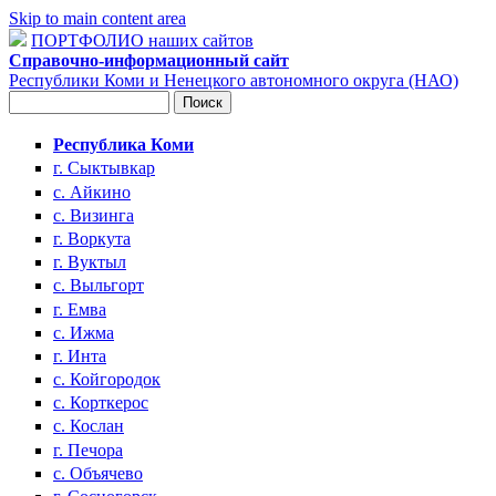
Skip to main content area
ПОРТФОЛИО наших сайтов
Справочно-информационный сайт
Республики Коми и Ненецкого автономного округа (НАО)
Поиск
Форма поиска
Республика Коми
г. Сыктывкар
с. Айкино
с. Визинга
г. Воркута
г. Вуктыл
с. Выльгорт
г. Емва
с. Ижма
г. Инта
с. Койгородок
с. Корткерос
с. Кослан
г. Печора
с. Объячево