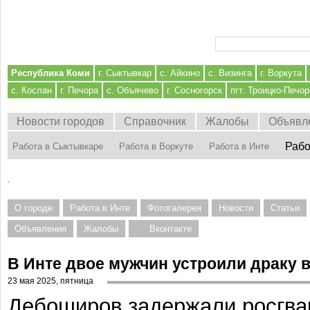
Форма поиска
Республика Коми
г. Сыктывкар
с. Айкино
с. Визинга
г. Воркута
с. Кослан
г. Печора
с. Объячево
г. Сосногорск
пгт. Троицко-Печор
Новости городов
Справочник
Жалобы
Объявл
Рабо
Работа в Сыктывкаре
Работа в Воркуте
Работа в Инте
О городе
Работа в Инте
Фотогалерея
Новости
Статьи
Объявления
Жалобы
Вконтакте
В Инте двое мужчин устроили драку в
23 мая 2025, пятница
Дебоширов задержали росгва