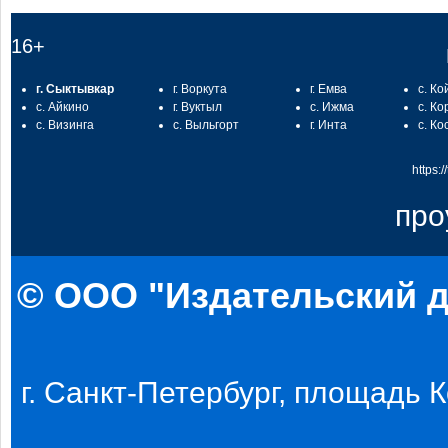
16+
г. Сыктывкар
г. Воркута
г. Емва
с. Ко
с. Айкино
г. Вуктыл
с. Ижма
с. Ко
с. Визинга
с. Выльгорт
г. Инта
с. Ко
https:
про
© ООО "Издательский д
г. Санкт-Петербург, площадь Ко