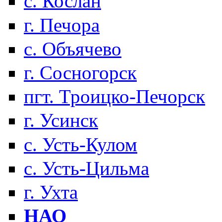
с. Кослан
г. Печора
с. Объячево
г. Сосногорск
пгт. Троицко-Печорск
г. Усинск
с. Усть-Кулом
с. Усть-Цильма
г. Ухта
НАО