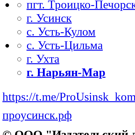
пгт. Троицко-Печорс
г. Усинск
с. Усть-Кулом
с. Усть-Цильма
г. Ухта
г. Нарьян-Мар
https://t.me/ProUsinsk_ko
проусинск.рф
© ООО "Издательский д