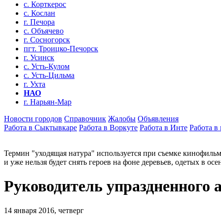
с. Корткерос
с. Кослан
г. Печора
с. Объячево
г. Сосногорск
пгт. Троицко-Печорск
г. Усинск
с. Усть-Кулом
с. Усть-Цильма
г. Ухта
НАО
г. Нарьян-Мар
Новости городов
Справочник
Жалобы
Объявления
Работа в Сыктывкаре
Работа в Воркуте
Работа в Инте
Работа в
Термин "уходящая натура" используется при съемке кинофильмов
и уже нельзя будет снять героев на фоне деревьев, одетых в осен
Руководитель упраздненного а
14 января 2016, четверг