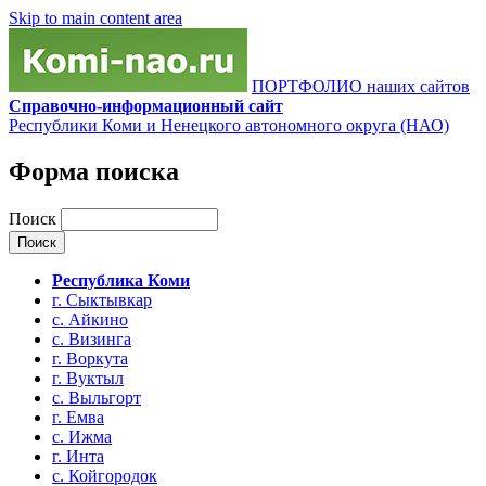
Skip to main content area
ПОРТФОЛИО наших сайтов
Справочно-информационный сайт
Республики Коми и Ненецкого автономного округа (НАО)
Форма поиска
Поиск
Республика Коми
г. Сыктывкар
с. Айкино
с. Визинга
г. Воркута
г. Вуктыл
с. Выльгорт
г. Емва
с. Ижма
г. Инта
с. Койгородок