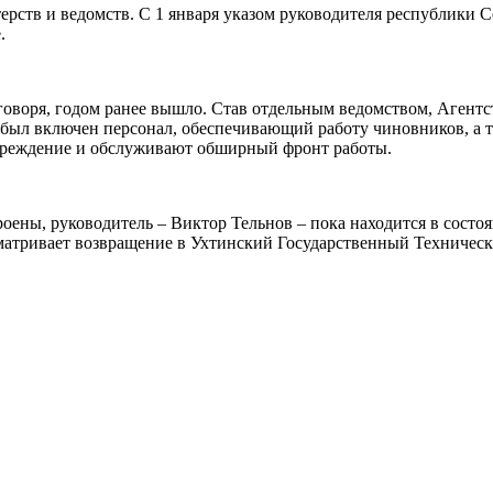
ерств и ведомств. С 1 января указом руководителя республики 
е.
говоря, годом ранее вышло. Став отдельным ведомством, Агентст
был включен персонал, обеспечивающий работу чиновников, а т
учреждение и обслуживают обширный фронт работы.
оены, руководитель – Виктор Тельнов – пока находится в состоя
матривает возвращение в Ухтинский Государственный Техническ