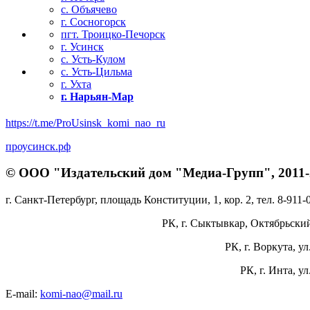
с. Объячево
г. Сосногорск
пгт. Троицко-Печорск
г. Усинск
с. Усть-Кулом
с. Усть-Цильма
г. Ухта
г. Нарьян-Мар
https://t.me/ProUsinsk_komi_nao_ru
проусинск.рф
© ООО "Издательский дом "Медиа-Групп", 2011-2
г. Санкт-Петербург, площадь Конституции, 1, кор. 2, тел. 8-911-
РК, г. Сыктывкар, Октябрьский 
РК, г. Воркута, ул
РК, г. Инта, у
E-mail:
komi-nao@mail.ru