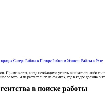
 городах Севера
Работа в Печоре
Работа в Усинске
Работа в Ухте
. Применяется, когда необходимо успеть запечатлеть либо состо
нее золото. Или растает снег на съемках, где в кадре должна быть
гентства в поиске работы