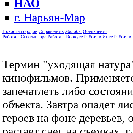
НАО
г. Нарьян-Мар
Новости городов
Справочник
Жалобы
Объявления
Работа в Сыктывкаре
Работа в Воркуте
Работа в Инте
Работа в
Термин "уходящая натура"
кинофильмов. Применяетс
запечатлеть либо состоян
объекта. Завтра опадет лис
героев на фоне деревьев, 
растает снег на съемках, 