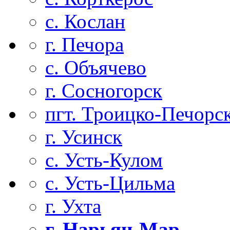
с. Кослан
г. Печора
с. Объячево
г. Сосногорск
пгт. Троицко-Печорс
г. Усинск
с. Усть-Кулом
с. Усть-Цильма
г. Ухта
г. Нарьян-Мар