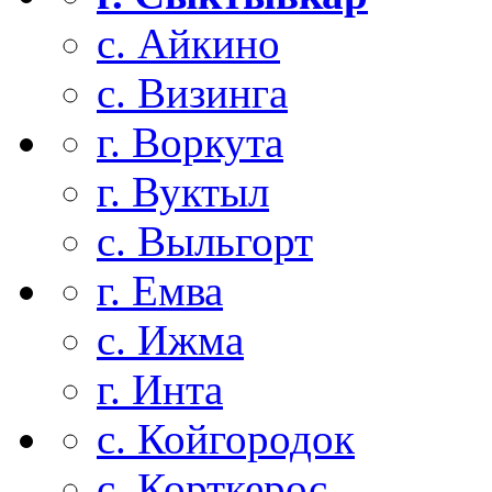
с. Айкино
с. Визинга
г. Воркута
г. Вуктыл
с. Выльгорт
г. Емва
с. Ижма
г. Инта
с. Койгородок
с. Корткерос