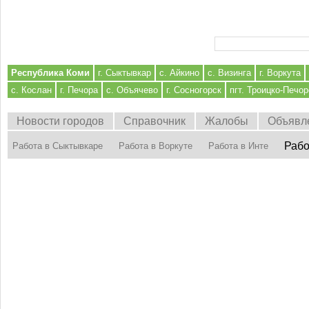
Форма поиска
Республика Коми
г. Сыктывкар
с. Айкино
с. Визинга
г. Воркута
с. Кослан
г. Печора
с. Объячево
г. Сосногорск
пгт. Троицко-Печор
Новости городов
Справочник
Жалобы
Объявл
Рабо
Работа в Сыктывкаре
Работа в Воркуте
Работа в Инте