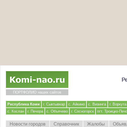
Р
ПОРТФОЛИО наших сайтов
Республика Коми
г. Сыктывкар
с. Айкино
с. Визинга
г. Воркута
с. Кослан
г. Печора
с. Объячево
г. Сосногорск
пгт. Троицко-Печ
Новости городов
Справочник
Жалобы
Объяв