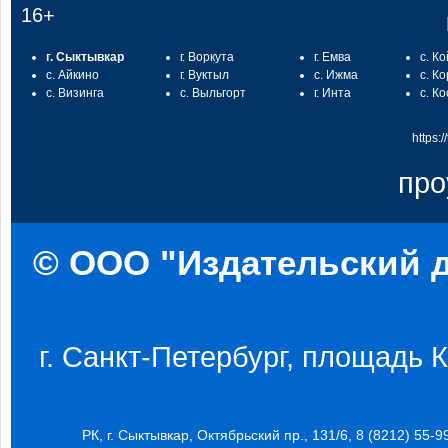
16+
г. Сыктывкар
г. Воркута
г. Емва
с. К
с. Айкино
г. Вуктыл
с. Ижма
с. К
с. Визинга
с. Выльгорт
г. Инта
с. К
https:
про
© ООО "Издательский д
г. Санкт-Петербург, площадь Ко
РК, г. Сыктывкар, Октябрьский пр., 131/6, 8 (8212) 55-9