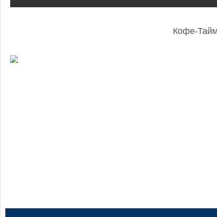
Кофе-Тай
: