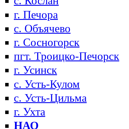
с. Кослан
г. Печора
с. Объячево
г. Сосногорск
пгт. Троицко-Печорск
г. Усинск
с. Усть-Кулом
с. Усть-Цильма
г. Ухта
НАО