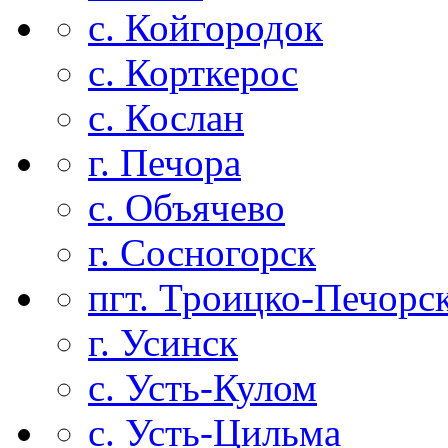
с. Койгородок
с. Корткерос
с. Кослан
г. Печора
с. Объячево
г. Сосногорск
пгт. Троицко-Печорс
г. Усинск
с. Усть-Кулом
с. Усть-Цильма