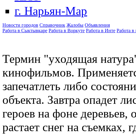
г. Нарьян-Мар
Новости городов
Справочник
Жалобы
Объявления
Работа в Сыктывкаре
Работа в Воркуте
Работа в Инте
Работа в
Термин "уходящая натура"
кинофильмов. Применяетс
запечатлеть либо состоян
объекта. Завтра опадет лис
героев на фоне деревьев, 
растает снег на съемках, 