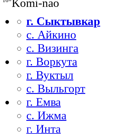
Komi-nao
16+
г. Сыктывкар
с. Айкино
с. Визинга
г. Воркута
г. Вуктыл
с. Выльгорт
г. Емва
с. Ижма
г. Инта