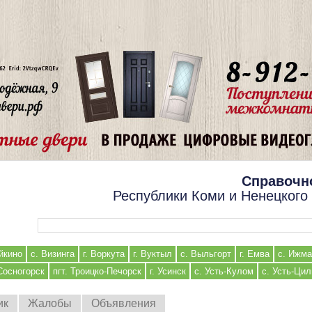
Справочн
Республики Коми и Ненецкого
Форма поиска
йкино
с. Визинга
г. Воркута
г. Вуктыл
с. Выльгорт
г. Емва
с. Ижма
 Сосногорск
пгт. Троицко-Печорск
г. Усинск
с. Усть-Кулом
с. Усть-Ци
ик
Жалобы
Объявления