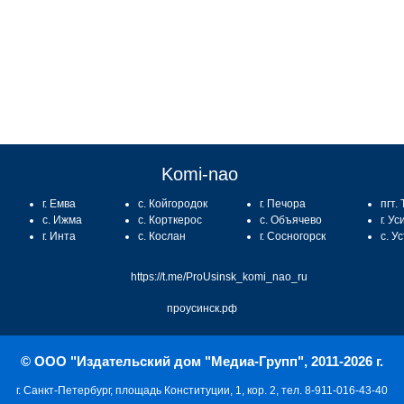
:
Komi-nao
г. Емва
с. Койгородок
г. Печора
пгт.
с. Ижма
с. Корткерос
с. Объячево
г. Ус
г. Инта
с. Кослан
г. Сосногорск
с. У
https://t.me/ProUsinsk_komi_nao_ru
проусинск.рф
© ООО "Издательский дом "Медиа-Групп", 2011-2026 г.
г. Санкт-Петербург, площадь Конституции, 1, кор. 2, тел. 8-911-016-43-40