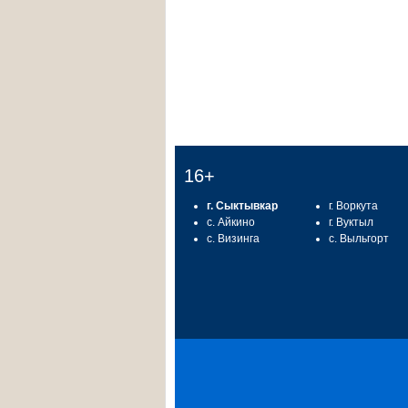
16+
г. Сыктывкар
г. Воркута
с. Айкино
г. Вуктыл
с. Визинга
с. Выльгорт