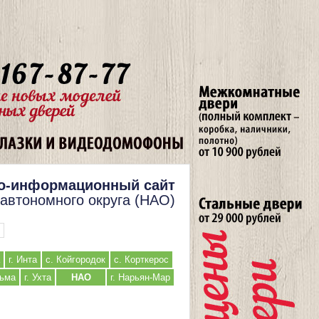
о-информационный сайт
 автономного округа (НАО)
г. Инта
с. Койгородок
с. Корткерос
льма
г. Ухта
НАО
г. Нарьян-Мар