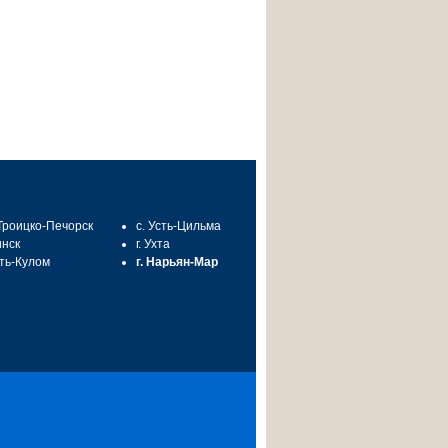
 Троицко-Печорск
с. Усть-Цильма
инск
г. Ухта
сть-Кулом
г. Нарьян-Мар