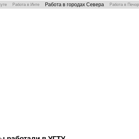
Работа в городах Севера
куте
Работа в Инте
Работа в Печо
 работали в УГТУ