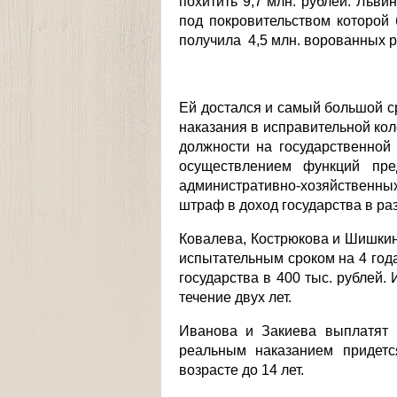
похитить 9,7 млн. рублей. Льв
под покровительством которой
получила 4,5 млн. ворованных р
Ей достался и самый большой с
наказания в исправительной ко
должности на государственной
осуществлением функций пред
административно-хозяйственных
штраф в доход государства в раз
Ковалева, Кострюкова и Шишкина
испытательным сроком на 4 года
государства в 400 тыс. рублей
течение двух лет.
Иванова и Закиева выплатят 
реальным наказанием придетс
возрасте до 14 лет.