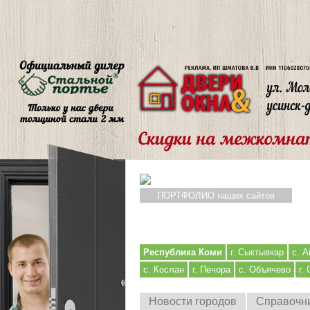
ПОРТФОЛИО наших сайтов
Республика Коми
г. Сыктывкар
с. А
с. Кослан
г. Печора
с. Объячево
г.
Новости городов
Справочн