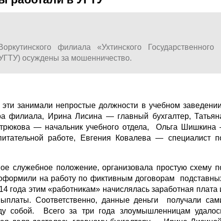
оркутинского филиала «Ухтинского Государственного
(УГТУ) осуждены за мошенничество.
 эти занимали непростые должности в учебном заведении
ора филиала, Ирина Лисина — главный бухгалтер, Татьян
стрюкова — начальник учебного отдела, Ольга Шишкина 
питательной работе, Евгения Ковалева — специалист п
вое служебное положение, организовала простую схему п
оформили на работу по фиктивным договорам подставны
014 года этим «работникам» начислялась заработная плата 
выплаты. Соответственно, данные деньги получали сам
у собой. Всего за три года злоумышленницам удалос