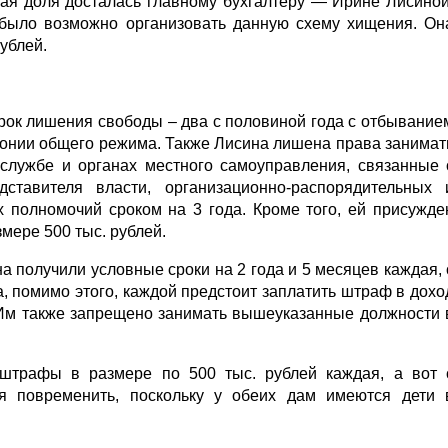
иная доля досталась главному бухгалтеру — Ирине Лисиной
 было возможно организовать данную схему хищения. Он
ублей.
рок лишения свободы – два с половиной года с отбывание
лонии общего режима. Также Лисина лишена права занимат
 службе и органах местного самоуправления, связанные 
ставителя власти, организационно-распорядительных 
 полномочий сроком на 3 года. Кроме того, ей присужде
мере 500 тыс. рублей.
 получили условные сроки на 2 года и 5 месяцев каждая, 
, помимо этого, каждой предстоит заплатить штраф в дохо
. Им также запрещено занимать вышеуказанные должности 
штрафы в размере по 500 тыс. рублей каждая, а вот 
я повременить, поскольку у обеих дам имеются дети 