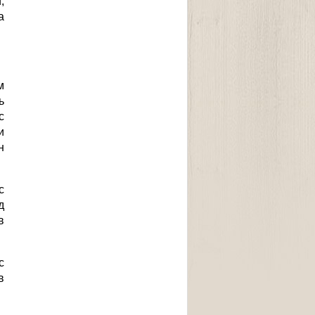
,
а
м
ь
с
и
н
с
д
в
с
в