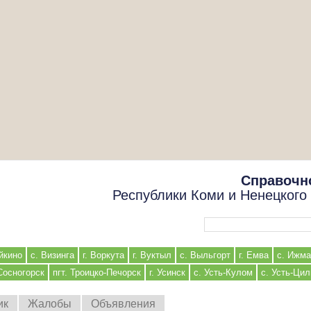
Справочн
Республики Коми и Ненецкого
Форма поиска
йкино
с. Визинга
г. Воркута
г. Вуктыл
с. Выльгорт
г. Емва
с. Ижма
 Сосногорск
пгт. Троицко-Печорск
г. Усинск
с. Усть-Кулом
с. Усть-Ци
ик
Жалобы
Объявления