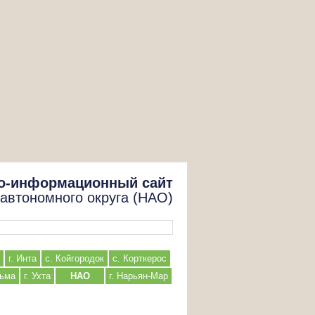
о-информационный сайт
 автономного округа (НАО)
г. Инта
с. Койгородок
с. Корткерос
льма
г. Ухта
НАО
г. Нарьян-Мар