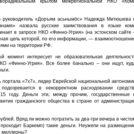
аворадикальным крылом межрегиональной НКО «Ком
то руководитель «Доръям асьнымöс» Надежда Митюшева 
знамя» назвала русские заимствования в языке ком
инает в запросе НКО «Финно-Угрия» (на эстонском сайте 
авная цель которой, по его информации, — взаимоотношени
ями на территории РФ.
й момент интересует не образовательная деятельност
КО «Финно-Угрия». Все более банально – они ищут, куд
ьги.
ь портала «7х7», лидер Еврейской национальной автономи
подозревается в некорректном расходовании средств
5 году. Деньги эти, между прочим, государственные 
звитие гражданского общества в стране от администраци
блей. Вряд ли можно потратить за два-три вечера в чисто
 проходит Баркемп) такие деньги. Неужели на размещени
ли миллионы?