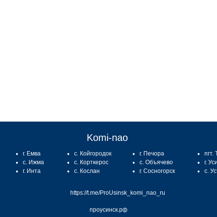
:
Komi-nao
г. Емва
с. Койгородок
г. Печора
пгт.
с. Ижма
с. Корткерос
с. Объячево
г. Ус
г. Инта
с. Кослан
г. Сосногорск
с. У
https://t.me/ProUsinsk_komi_nao_ru
проусинск.рф