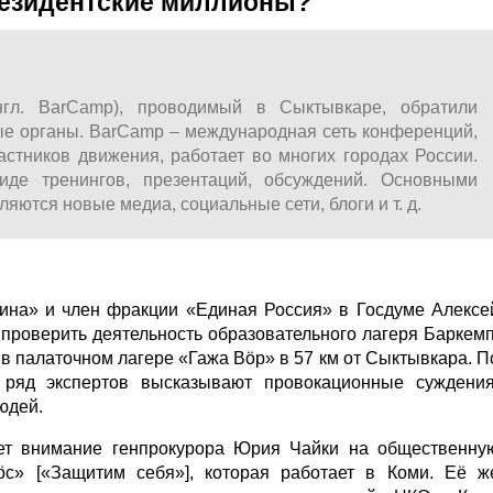
резидентские миллионы?
нгл. BarCamp), проводимый в Сыктывкаре, обратили
е органы. BarCamp – международная сеть конференций,
астников движения, работает во многих городах России.
иде тренингов, презентаций, обсуждений. Основными
яются новые медиа, социальные сети, блоги и т. д.
дина» и член фракции «Единая Россия» в Госдуме Алексе
проверить деятельность образовательного лагеря Баркемп
 в палаточном лагере «Гажа Вöр» в 57 км от Сыктывкара. П
 ряд экспертов высказывают провокационные суждения
людей.
ет внимание генпрокурора Юрия Чайки на общественну
с» [«Защитим себя»], которая работает в Коми. Её ж