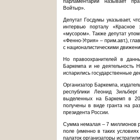
парламентарий называет пр
Войтыр».
Депутат Госдумы указывает, ч
интервью порталу «Красное 
«мусором». Также депутат упом
«Фенно-Угрия» – прим.авт.), гл
с националистическими движени
Но правоохранителей в данны
Баркемпа и не деятельность Н
испарились государственные ден
Организатор Баркемпа, издател
республики Леонид Зильберг 
выделенных на Баркемп в 201
получены в виде гранта на ра
президента России.
Сумма немалая – 7 миллионов ру
поле (именно в таких условиях
палаток организаторы истрати