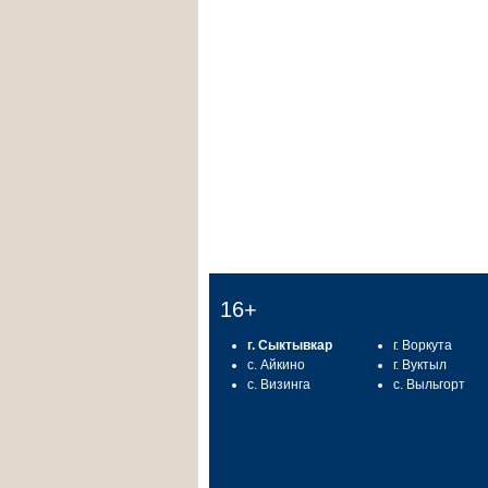
16+
г. Сыктывкар
г. Воркута
с. Айкино
г. Вуктыл
с. Визинга
с. Выльгорт