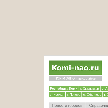
ПОРТФОЛИО наших сайтов
Республика Коми
г. Сыктывкар
с. А
с. Кослан
г. Печора
с. Объячево
г.
Новости городов
Справочн