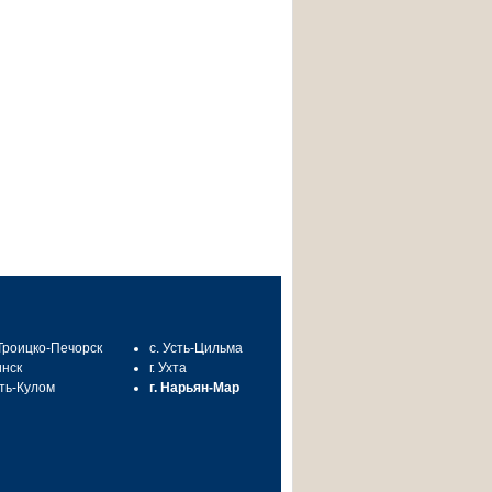
 Троицко-Печорск
с. Усть-Цильма
инск
г. Ухта
сть-Кулом
г. Нарьян-Мар