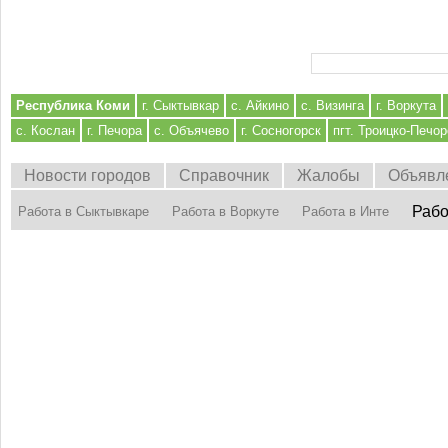
Форма поиска
Республика Коми
г. Сыктывкар
с. Айкино
с. Визинга
г. Воркута
с. Кослан
г. Печора
с. Объячево
г. Сосногорск
пгт. Троицко-Печор
Новости городов
Справочник
Жалобы
Объявл
Рабо
Работа в Сыктывкаре
Работа в Воркуте
Работа в Инте