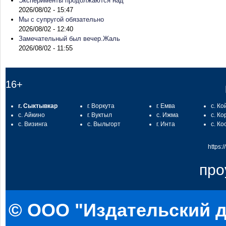
Эксперименты продолжаются над
2026/08/02 - 15:47
Мы с супругой обязательно
2026/08/02 - 12:40
Замечательный был вечер.Жаль
2026/08/02 - 11:55
16+
г. Сыктывкар
г. Воркута
г. Емва
с. Ко
с. Айкино
г. Вуктыл
с. Ижма
с. Ко
с. Визинга
с. Выльгорт
г. Инта
с. Ко
https:
про
© ООО "Издательский д