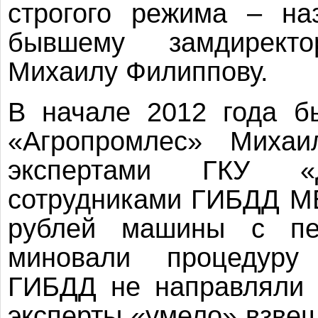
строгого режима – на
бывшему замдирект
Михаилу Филиппову.
В начале 2012 года б
«Агропромлес» Михаи
экспертами ГКУ «
сотрудниками ГИБДД МВД
рублей машины с пер
миновали процедуру 
ГИБДД не направляли 
эксперты «умело» взвеш