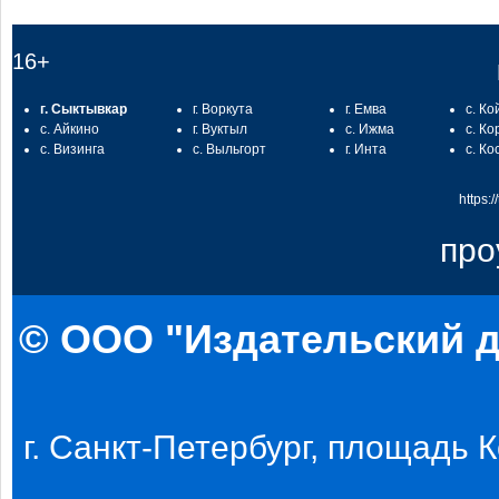
16+
г. Сыктывкар
г. Воркута
г. Емва
с. Ко
с. Айкино
г. Вуктыл
с. Ижма
с. Ко
с. Визинга
с. Выльгорт
г. Инта
с. Ко
https:
про
© ООО "Издательский д
г. Санкт-Петербург, площадь Ко