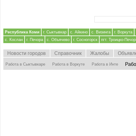
Форма поиска
Республика Коми
г. Сыктывкар
с. Айкино
с. Визинга
г. Воркута
с. Кослан
г. Печора
с. Объячево
г. Сосногорск
пгт. Троицко-Печор
Новости городов
Справочник
Жалобы
Объявл
Рабо
Работа в Сыктывкаре
Работа в Воркуте
Работа в Инте