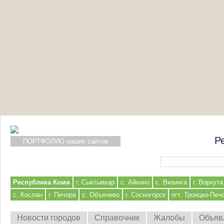
Р
ПОРТФОЛИО наших сайтов
Форма поиска
Республика Коми
г. Сыктывкар
с. Айкино
с. Визинга
г. Воркута
с. Кослан
г. Печора
с. Объячево
г. Сосногорск
пгт. Троицко-Печ
Новости городов
Справочник
Жалобы
Объяв