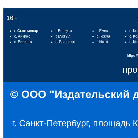
16+
г. Сыктывкар
г. Воркута
г. Емва
с. К
с. Айкино
г. Вуктыл
с. Ижма
с. К
с. Визинга
с. Выльгорт
г. Инта
с. К
https:
про
© ООО "Издательский д
г. Санкт-Петербург, площадь Ко