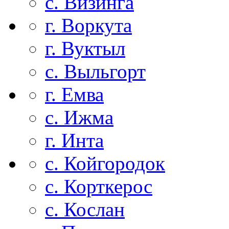
с. Визинга
г. Воркута
г. Вуктыл
с. Выльгорт
г. Емва
с. Ижма
г. Инта
с. Койгородок
с. Корткерос
с. Кослан