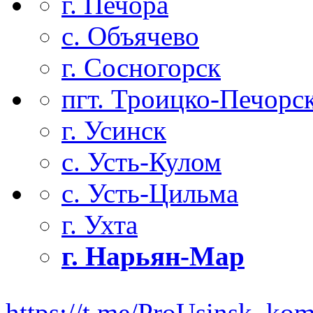
г. Печора
с. Объячево
г. Сосногорск
пгт. Троицко-Печорс
г. Усинск
с. Усть-Кулом
с. Усть-Цильма
г. Ухта
г. Нарьян-Мар
https://t.me/ProUsinsk_ko