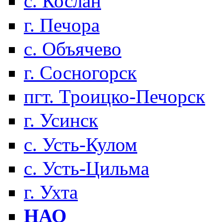
с. Кослан
г. Печора
с. Объячево
г. Сосногорск
пгт. Троицко-Печорск
г. Усинск
с. Усть-Кулом
с. Усть-Цильма
г. Ухта
НАО