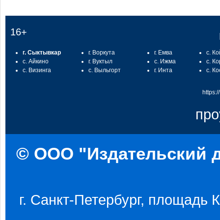
16+
г. Сыктывкар
г. Воркута
г. Емва
с. К
с. Айкино
г. Вуктыл
с. Ижма
с. К
с. Визинга
с. Выльгорт
г. Инта
с. К
https:
про
© ООО "Издательский д
г. Санкт-Петербург, площадь Ко