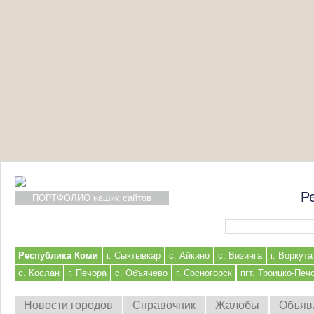
Р
ПОРТФОЛИО наших сайтов
Форма поиска
Республика Коми
г. Сыктывкар
с. Айкино
с. Визинга
г. Воркута
с. Кослан
г. Печора
с. Объячево
г. Сосногорск
пгт. Троицко-Печ
Новости городов
Справочник
Жалобы
Объяв