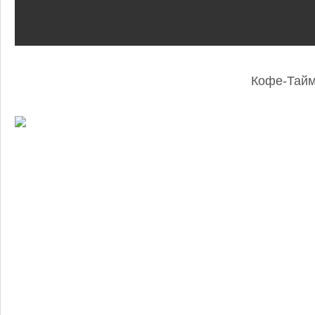
Кофе-Тай
: