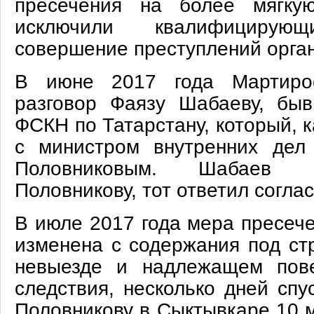
пресечения на более мягку
исключили квалифициру
совершение преступлений орган
В июне 2017 года Мартирос
разговор Фаязу Шабаеву, бы
ФСКН по Татарстану, который, к
с министром внутренних дел
Половниковым. Шабаев 
Половникову, тот ответил согла
В июле 2017 года мера пресеч
изменена с содержания под ст
невыезде и надлежащем пов
следствия, несколько дней сп
Половникову в Сыктывкаре 10 м