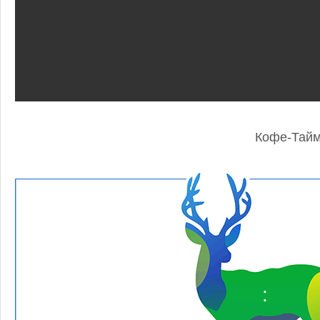
Кофе-Тай
: