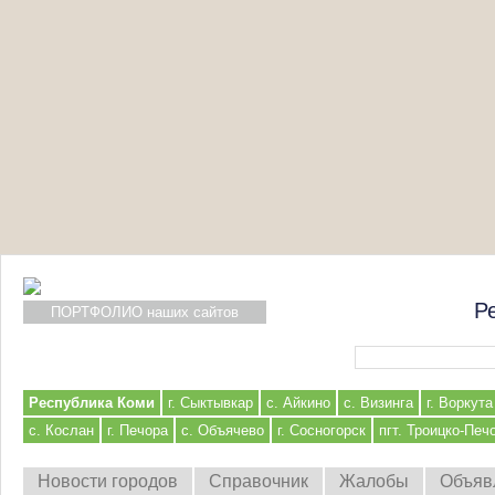
Р
ПОРТФОЛИО наших сайтов
Форма поиска
Республика Коми
г. Сыктывкар
с. Айкино
с. Визинга
г. Воркута
с. Кослан
г. Печора
с. Объячево
г. Сосногорск
пгт. Троицко-Печ
Новости городов
Справочник
Жалобы
Объяв