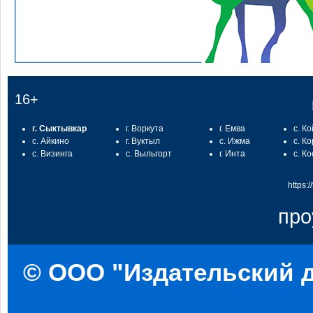
16+
г. Сыктывкар
г. Воркута
г. Емва
с. К
с. Айкино
г. Вуктыл
с. Ижма
с. К
с. Визинга
с. Выльгорт
г. Инта
с. К
https:
про
© ООО "Издательский д