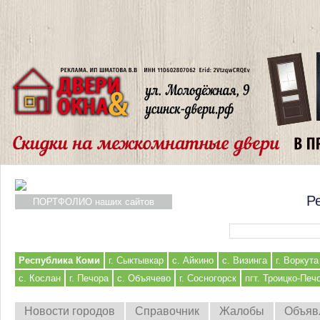
Р
ПОРТФОЛИО наших сайтов
Форма поиска
Республика Коми
г. Сыктывкар
с. Айкино
с. Визинга
г. Воркута
с. Кослан
г. Печора
с. Объячево
г. Сосногорск
пгт. Троицко-Печ
Новости городов
Справочник
Жалобы
Объяв