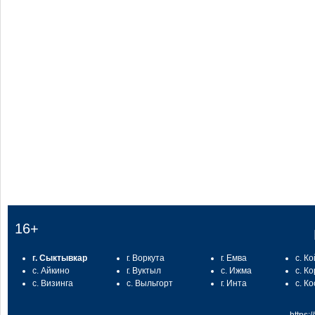
:
16+
г. Сыктывкар
г. Воркута
г. Емва
с. К
с. Айкино
г. Вуктыл
с. Ижма
с. К
с. Визинга
с. Выльгорт
г. Инта
с. К