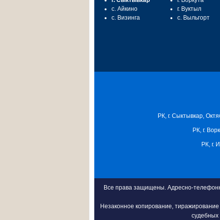
г. Сыктывкар
г. Воркута
с. Айкино
г. Вуктыл
с. Визинга
с. Выльгорт
РК, г. Сыктывкар, Октя
РК, г. Вор
РК, г.
Все права защищены. Адресно-телефонна
Незаконное копирование, тиражирование 
судебных 