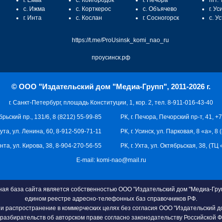
г. Емва
с. Койгородок
г. Печора
пгт.
с. Ижма
с. Корткерос
с. Объячево
г. Ус
г. Инта
с. Кослан
г. Сосногорск
с. У
https://t.me/ProUsinsk_komi_nao_ru
проусинск.рф
© ООО "Издательский дом "Медиа-Групп", 2011-2026 г.
г. Санкт-Петербург, площадь Конституции, 1, кор. 2, тел. 8-911-016-43-40
брьский пр., 131/6, 8 (8212) 55-99-85
РК, г. Печора, Печорский пр-т, 41, +
кута, ул. Ленина, 60, 8-912-509-71-11
РК, г. Усинск, ул. Парковая, 8 «а», 8
 Инта, ул. Кирова, 38, 8-904-270-56-55
РК, г. Ухта, ул. Октябрьская, 38, (Т
E-mail:
komi-nao@mail.ru
я база сайта является собственностью ООО "Издательский дом "Медиа-Груп
едином реестре адресно-телефонных баз справочников РФ.
и распространение в коммерческих целях без согласия ООО "Издательский д
разбирательств об авторском праве согласно законодательству Российской 