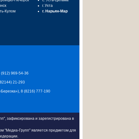
 Троицко-Печорск
с. Усть-Цильма
инск
г. Ухта
сть-Кулом
г. Нарьян-Мар
7 (912) 969-54-36
 (82144) 21-293
Ц «Березка»), 8 (8216) 777-190
п", зафиксирована и зарегистрирована в
ом "Медиа-Групп" является предметом для
Федерации.