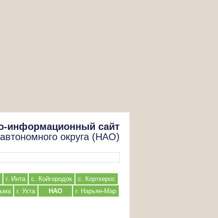
о-информационный сайт
 автономного округа (НАО)
г. Инта
с. Койгородок
с. Корткерос
льма
г. Ухта
НАО
г. Нарьян-Мар