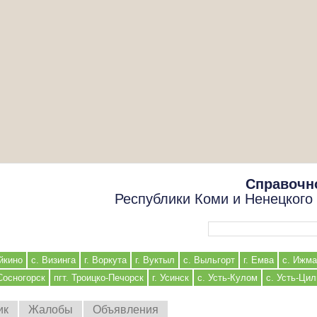
Справочн
Республики Коми и Ненецкого
Форма поиска
йкино
с. Визинга
г. Воркута
г. Вуктыл
с. Выльгорт
г. Емва
с. Ижма
 Сосногорск
пгт. Троицко-Печорск
г. Усинск
с. Усть-Кулом
с. Усть-Ци
ик
Жалобы
Объявления