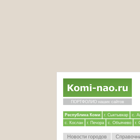
ПОРТФОЛИО наших сайтов
Республика Коми
г. Сыктывкар
с. А
с. Кослан
г. Печора
с. Объячево
г.
Новости городов
Справочн