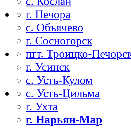
с. Кослан
г. Печора
с. Объячево
г. Сосногорск
пгт. Троицко-Печорс
г. Усинск
с. Усть-Кулом
с. Усть-Цильма
г. Ухта
г. Нарьян-Мар