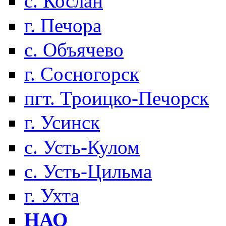
с. Кослан
г. Печора
с. Объячево
г. Сосногорск
пгт. Троицко-Печорск
г. Усинск
с. Усть-Кулом
с. Усть-Цильма
г. Ухта
НАО