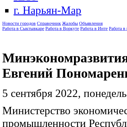
г. Нарьян-Мар
Новости городов
Справочник
Жалобы
Объявления
Работа в Сыктывкаре
Работа в Воркуте
Работа в Инте
Работа в
Минэкономразвития
Евгений Пономарен
5 сентября 2022, понедел
Министерство экономичес
промышленности Республи