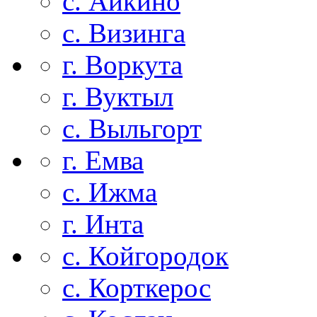
с. Айкино
с. Визинга
г. Воркута
г. Вуктыл
с. Выльгорт
г. Емва
с. Ижма
г. Инта
с. Койгородок
с. Корткерос