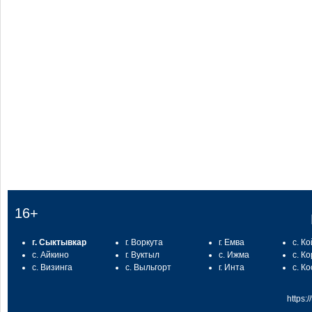
:
16+
г. Сыктывкар
г. Воркута
г. Емва
с. К
с. Айкино
г. Вуктыл
с. Ижма
с. К
с. Визинга
с. Выльгорт
г. Инта
с. К
https: