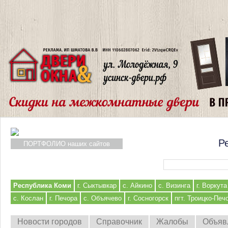
Р
ПОРТФОЛИО наших сайтов
Форма поиска
Республика Коми
г. Сыктывкар
с. Айкино
с. Визинга
г. Воркута
с. Кослан
г. Печора
с. Объячево
г. Сосногорск
пгт. Троицко-Печ
Новости городов
Справочник
Жалобы
Объяв