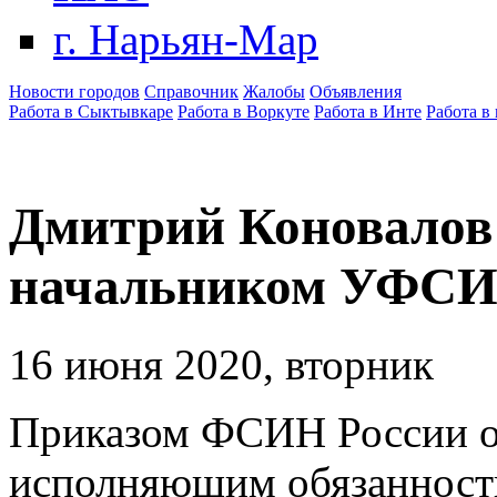
г. Нарьян-Мар
Новости городов
Справочник
Жалобы
Объявления
Работа в Сыктывкаре
Работа в Воркуте
Работа в Инте
Работа в
Дмитрий Коновалов
начальником УФСИ
16 июня 2020, вторник
Приказом ФСИН России о
исполняющим обязанност