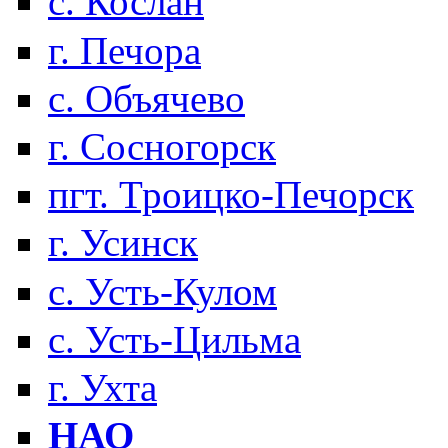
с. Кослан
г. Печора
с. Объячево
г. Сосногорск
пгт. Троицко-Печорск
г. Усинск
с. Усть-Кулом
с. Усть-Цильма
г. Ухта
НАО