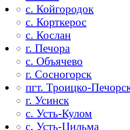
с. Койгородок
с. Корткерос
с. Кослан
г. Печора
с. Объячево
г. Сосногорск
пгт. Троицко-Печорс
г. Усинск
с. Усть-Кулом
с. Усть-Цильма