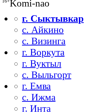
Komi-nao
16+
г. Сыктывкар
с. Айкино
с. Визинга
г. Воркута
г. Вуктыл
с. Выльгорт
г. Емва
с. Ижма
г. Инта