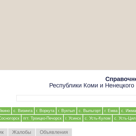
Справочн
Республики Коми и Ненецкого
Форма поиска
йкино
с. Визинга
г. Воркута
г. Вуктыл
с. Выльгорт
г. Емва
с. Ижма
 Сосногорск
пгт. Троицко-Печорск
г. Усинск
с. Усть-Кулом
с. Усть-Ци
ик
Жалобы
Объявления