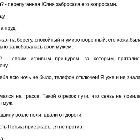
л? - перепуганная Юлия забросала его вопросами.
ду.
а пруд.
лежал на берегу, спокойный и умиротворенный, его кожа был
льно залюбовалась свои мужем.
? - своим игривым прищуром, за которым пряталис
ену.
тебя всю ночь не было, телефон отключен! Я уже и не знала
ался на трассе. Такой отрезок пути, что связь не ловила
л муж.
ашину возле поля, вдали от дороги.
ть Петька приезжает..., я не против.
а.