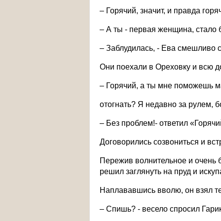
– Горячий, значит, и правда горя
– А ты - первая женщина, стало б
– Заблудилась, - Ева смешливо с
Они поехали в Ореховку и всю до
– Горячий, а ты мне поможешь 
отогнать? Я недавно за рулем, б
– Без проблем!- ответил «Горячи
Договорились созвониться и встр
Пережив волнительное и очень б
решил заглянуть на пруд и искуп
Наплававшись вволю, он взял т
– Спишь? - весело спросил Гарик