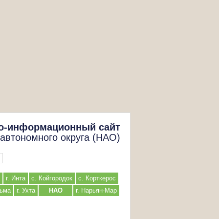
о-информационный сайт
 автономного округа (НАО)
г. Инта
с. Койгородок
с. Корткерос
льма
г. Ухта
НАО
г. Нарьян-Мар