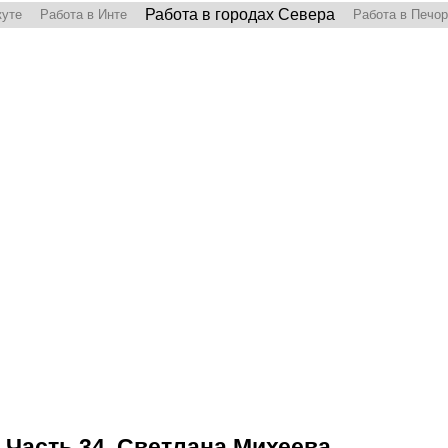
Работа в городах Севера
куте
Работа в Инте
Работа в Печо
 Часть 34. Светлана Михеева