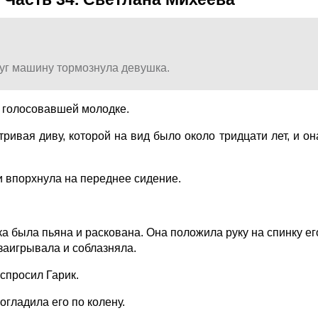
друг машину тормознула девушка.
к голосовавшей молодке.
тривая диву, которой на вид было около тридцати лет, и он
 и впорхнула на переднее сидение.
ка была пьяна и раскована. Она положила руку на спинку ег
заигрывала и соблазняла.
 спросил Гарик.
погладила его по колену.