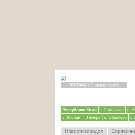
ПОРТФОЛИО наших сайтов
Республика Коми
г. Сыктывкар
с. А
с. Кослан
г. Печора
с. Объячево
г.
Новости городов
Справочн