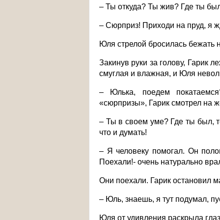
– Ты откуда? Ты жив? Где ты бы
– Сюрприз! Приходи на пруд, я ж
Юля стрелой бросилась бежать н
Закинув руки за голову, Гарик 
смуглая и влажная, и Юля нево
– Юлька, поедем покатаемся
«сюрпризы», Гарик смотрел на ж
– Ты в своем уме? Где ты был, 
что и думать!
– Я человеку помогал. Он полом
Поехали!- очень натурально вра
Они поехали. Гарик остановил м
– Юль, знаешь, я тут подумал, пус
Юля от удивления раскрыла глаз