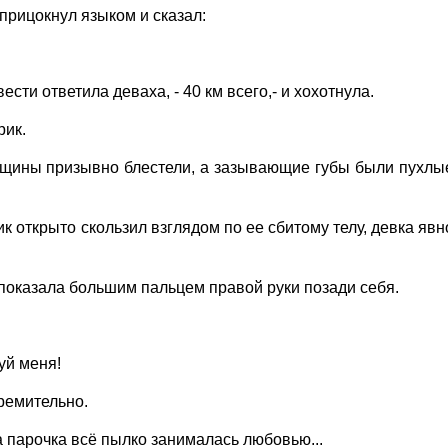
прицокнул языком и сказал:
вести ответила деваха, - 40 км всего,- и хохотнула.
рик.
женщины призывно блестели, а зазывающие губы были пухлы
рик открыто скользил взглядом по ее сбитому телу, девка явн
м показала большим пальцем правой руки позади себя.
уй меня!
ремительно.
 а парочка всё пылко занималась любовью...