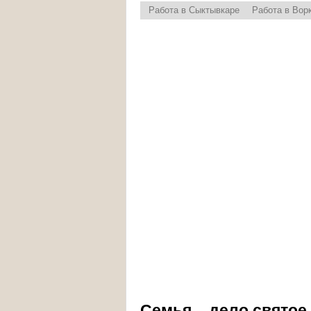
Работа в Сыктывкаре
Работа в Вор
Семья – дело святое.