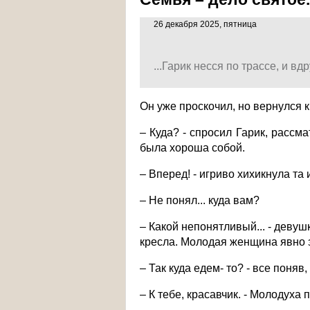
26 декабря 2025, пятница
...Гарик несся по трассе, и в
Он уже проскочил, но вернулся 
– Куда? - спросил Гарик, рассма
была хороша собой.
– Вперед! - игриво хихикнула та
– Не понял... куда вам?
– Какой непонятливый... - девуш
кресла. Молодая женщина явно 
– Так куда едем- то? - все поняв,
– К тебе, красавчик. - Молодуха 