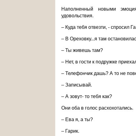
Наполненный новыми эмоци
удовольствия.
– Куда тебя отвезти, - спросил 
– В Ореховку...я там остановилас
– Ты живешь там?
– Нет, в гости к подружке приех
– Телефончик дашь? А то не пове
– Записывай.
– А зовут- то тебя как?
Они оба в голос расхохотались.
– Ева я, а ты?
– Гарик.