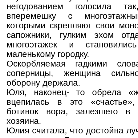
негодованием голосила т
вперемешку с многоэтажным
которыми скрепляют свои моно
сапожники, гулким эхом отд
многоэтажек и становилис
маленькому городку.
Оскорбляемая гадкими слов
соперницы, женщина сильн
оборону держала.
Юля, наконец- то обрела «ж
вцепилась в это «счастье»,
ботинок вора, залезшего в 
хозяина.
Юлия считала, что достойна лу