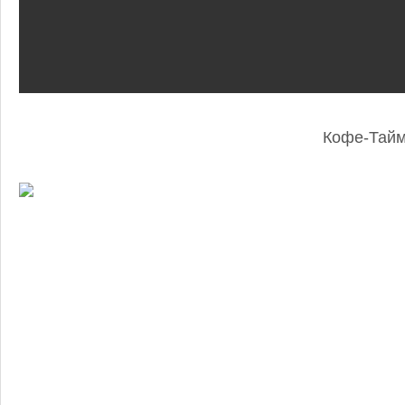
Кофе-Тай
: