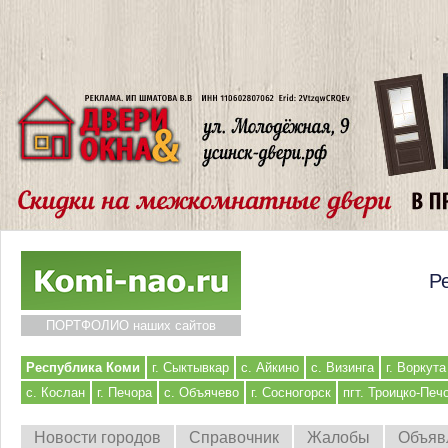
Р
ПОРТФОЛИО наших сайтов
Республика Коми
г. Сыктывкар
с. Айкино
с. Визинга
г. Воркута
с. Кослан
г. Печора
с. Объячево
г. Сосногорск
пгт. Троицко-Печ
Новости городов
Справочник
Жалобы
Объяв