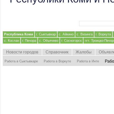
Форма поиска
Республика Коми
г. Сыктывкар
с. Айкино
с. Визинга
г. Воркута
с. Кослан
г. Печора
с. Объячево
г. Сосногорск
пгт. Троицко-Печор
Новости городов
Справочник
Жалобы
Объявл
Рабо
Работа в Сыктывкаре
Работа в Воркуте
Работа в Инте