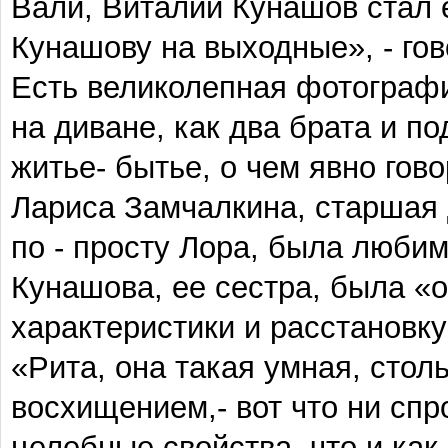
Вали, Виталий Кунашов стал е
Кунашову на выходные», - гов
Есть великолепная фотографи
на диване, как два брата и 
житье- бытье, о чем явно гово
Лариса Замчалкина, старшая 
по - просту Лора, была люби
Кунашова, ее сестра, была «
характеристики и расстановк
«Рита, она такая умная, столь
восхищением,- вот что ни спро
целебные свойства, что и как