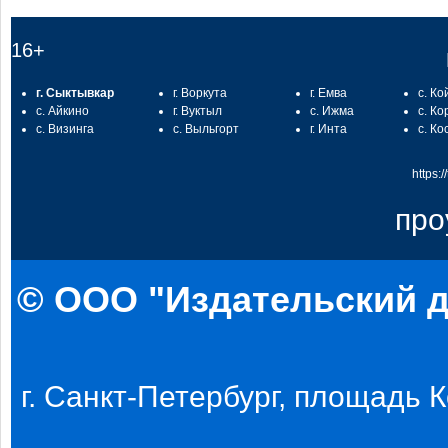
16+
г. Сыктывкар
г. Воркута
г. Емва
с. Ко
с. Айкино
г. Вуктыл
с. Ижма
с. Ко
с. Визинга
с. Выльгорт
г. Инта
с. Ко
https:
про
© ООО "Издательский д
г. Санкт-Петербург, площадь Ко