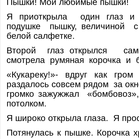
Пышки! Мои любимые пышки!
Я приоткрыла один глаз и 
подушке пышку, величиной с
белой салфетке.
Второй глаз открылся сам 
смотрела румяная корочка и б
«Кукареку!»- вдруг как гром
раздалось совсем рядом за окн
громко зажужжал «бомбовоз»,
потолком.
Я широко открыла глаза. Я прос
Потянулась к пышке. Корочка х