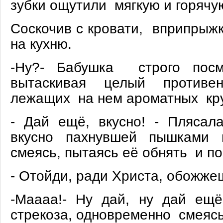
зубки ощутили мягкую и горячу
Соскочив с кровати, вприпрыж
на кухню.
-Ну?- Бабушка строго пос
вытаскивая целый противен
лежащих на нем ароматных кр
- Дай ещё, вкусно! - Плясал
вкусно пахнувшей пышками 
смеясь, пытаясь её обнять и по
- Отойди, ради Христа, обожже
-Маааа!- Ну дай, ну дай ещ
стрекоза, одновременно смеясь