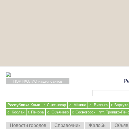
Р
ПОРТФОЛИО наших сайтов
Форма поиска
Республика Коми
г. Сыктывкар
с. Айкино
с. Визинга
г. Воркута
с. Кослан
г. Печора
с. Объячево
г. Сосногорск
пгт. Троицко-Печ
Новости городов
Справочник
Жалобы
Объяв