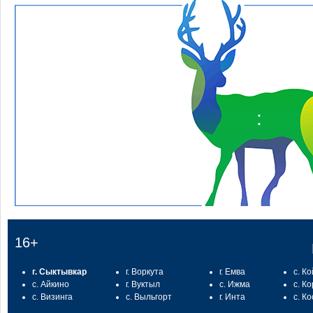
:
16+
г. Сыктывкар
г. Воркута
г. Емва
с. К
с. Айкино
г. Вуктыл
с. Ижма
с. К
с. Визинга
с. Выльгорт
г. Инта
с. К