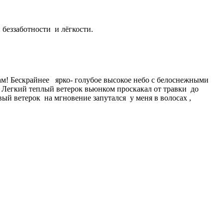
беззаботности и лёгкости.
е там! Бескрайнее ярко- голубое высокое небо с белоснежными
» Легкий теплый ветерок вьюнком проскакал от травки до
ый ветерок на мгновение запутался у меня в волосах ,