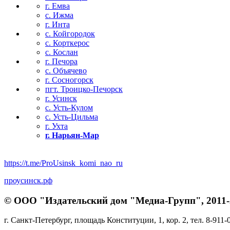
г. Емва
с. Ижма
г. Инта
с. Койгородок
с. Корткерос
с. Кослан
г. Печора
с. Объячево
г. Сосногорск
пгт. Троицко-Печорск
г. Усинск
с. Усть-Кулом
с. Усть-Цильма
г. Ухта
г. Нарьян-Мар
https://t.me/ProUsinsk_komi_nao_ru
проусинск.рф
© ООО "Издательский дом "Медиа-Групп", 2011-2
г. Санкт-Петербург, площадь Конституции, 1, кор. 2, тел. 8-911-