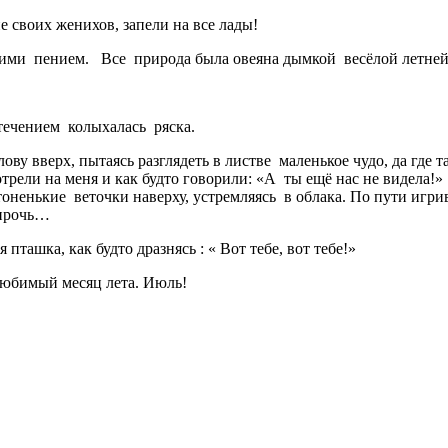
щие своих женихов, запели на все лады!
ьими пением. Все природа была овеяна дымкой весёлой летней 
а течением колыхалась ряска.
лову вверх, пытаясь разглядеть в листве маленькое чудо, да гд
рели на меня и как будто говорили: «А ты ещё нас не видела!
оненькие веточки наверху, устремляясь в облака. По пути игрив
 прочь…
пташка, как будто дразнясь : « Вот тебе, вот тебе!»
любимый месяц лета. Июль!