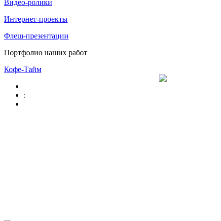
Видео-ролики
Интернет-проекты
Флеш-презентации
Портфолио наших работ
Кофе-Тайм
: