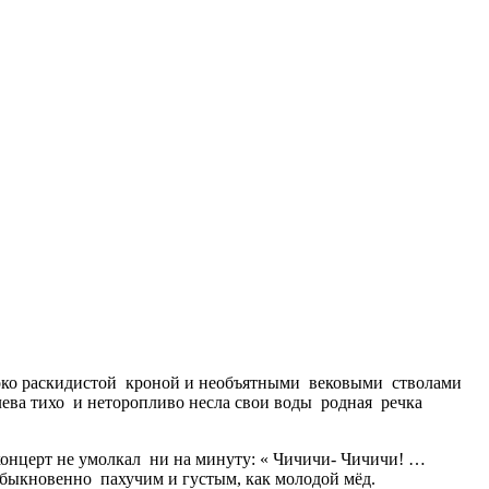
ироко раскидистой кроной и необъятными вековыми стволами
Слева тихо и неторопливо несла свои воды родная речка
онцерт не умолкал ни на минуту: « Чичичи- Чичичи! …
еобыкновенно пахучим и густым, как молодой мёд.