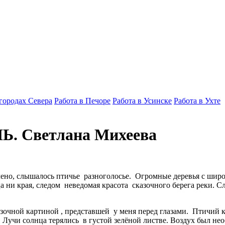
 городах Севера
Работа в Печоре
Работа в Усинске
Работа в Ухте
 Светлана Михеева
зелено, слышалось птичье разноголосье. Огромные деревья с ш
а ни края, следом неведомая красота сказочного берега реки. 
чной картиной , представшей у меня перед глазами. Птичий к
» Лучи солнца терялись в густой зелёной листве. Воздух был н