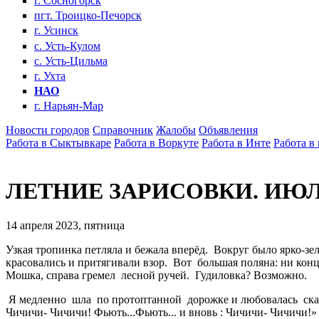
г. Сосногорск
пгт. Троицко-Печорск
г. Усинск
с. Усть-Кулом
с. Усть-Цильма
г. Ухта
НАО
г. Нарьян-Мар
Новости городов
Справочник
Жалобы
Объявления
Работа в Сыктывкаре
Работа в Воркуте
Работа в Инте
Работа в
ЛЕТНИЕ ЗАРИСОВКИ. ИЮЛЬ.
14 апреля 2023, пятница
Узкая тропинка петляла и бежала вперёд. Вокруг было ярко-
красовались и притягивали взор. Вот большая поляна: ни конц
Мошка, справа гремел лесной ручей. Гудиловка? Возможно.
Я медленно шла по протоптанной дорожке и любовалась сказо
Чичичи- Чичичи! Фьють...Фьють... и вновь : Чичичи- Чичичи!