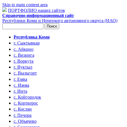
Skip to main content area
ПОРТФОЛИО наших сайтов
Справочно-информационный сайт
Республики Коми и Ненецкого автономного округа (НАО)
Поиск
Форма поиска
Республика Коми
г. Сыктывкар
с. Айкино
с. Визинга
г. Воркута
г. Вуктыл
с. Выльгорт
г. Емва
с. Ижма
г. Инта
с. Койгородок
с. Корткерос
с. Кослан
г. Печора
с. Объячево