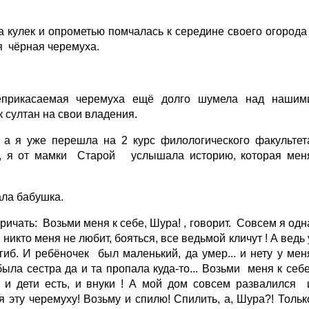
а кулек и опрометью помчалась к середине своего огорода 
я чёрная черемуха.
еприкасаемая черемуха ещё долго шумела над нашим
ак султан на свои владения.
а я уже перешла на 2 курс филологического факультет
) , я от мамки Старой услышала историю, которая мен
ала бабушка.
ричать: Возьми меня к себе, Шура! , говорит. Совсем я одн
 никто меня не любит, бояться, все ведьмой кличут ! А ведь 
б. И ребёночек был маленький, да умер... и нету у мен
была сестра да и та пропала куда-то... Возьми меня к себе
 и дети есть, и внуки ! А мой дом совсем развалился 
я эту черемуху! Возьму и спилю! Спилить, а, Шура?! Тольк