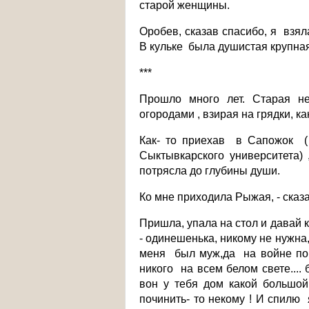
старой женщины.
Оробев, сказав спасибо, я взял
В кульке была душистая крупна
***
Прошло много лет. Старая н
огородами , взирая на грядки, к
Как- то приехав в Сапожок ( 
Сыктывкарского университета
потрясла до глубины души.
Ко мне приходила Рыжая, - сказ
Пришла, упала на стол и давай к
- одинешенька, никому не нужна,
меня был муж,да на войне поги
никого на всем белом свете.... 
вон у тебя дом какой большой
починить- то некому ! И спилю 