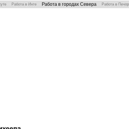
Работа в городах Севера
куте
Работа в Инте
Работа в Печо
ихеева