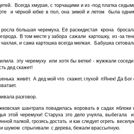
етей. Всегда хмурая, с торчащими и из -под платка седым
фте и чёрной юбке в пол, она зимой и летом была одни
 росла большая черемуха. Её раскидистая крона бросал
города. В том месте у забора сажали картошку, из -за тен
 чахлая, и сама картошка всегда мелкая. Бабушка сетовал
спилила эту черемуху или хотя бы ветки! - жужжали соседи
сть дед скажет!
ешенька живёт. А дед мой что скажет, глухой пЯнек! Да Бог 
хватает.
чивала разговор.
ковская шантрапа повадилась воровать в садах яблоки 
ья этой черемухи! Старуха это дело учуяла, выбегала и
линной палкой, грозясь достать и как следует огреть веселу
 и шумом спрыгивали с дерева, бежали врассыпную.