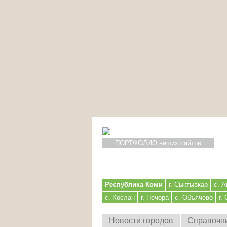
ПОРТФОЛИО наших сайтов
Республика Коми
г. Сыктывкар
с. А
с. Кослан
г. Печора
с. Объячево
г.
Новости городов
Справочн