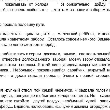
 покалывать от холода. " Я обязательно дойду! "
е было очень любопытно , что там за нашим забором н
о прошла половину пути.
в варежках щипали , а я , маленький ребёнок, тяжел
шла к заветному забору. Осталось совсем немного. Зимне
м стало легче смотреть вперёд.
 Я приблизилась к серым доскам и, вдыхая свежесть зимне
в отверстие долгожданного забора! Моему взору открылс
ушистым снежком. Я отчётливо увидела накрытые снего
ника . Небольшой покривившийся сарайчик, закрытый н
кие- то доски лежали поодаль, ближе к правой сторон
оял крупный ствол той самой черемухи. Я задрала голову 
 прутья, танцующие в объятиях холодного ветра. Но само
ла -это какой-то другой воздух, необычный чужой запах
еру.... Вдоволь налюбовавшись чужим зимним огородом, 