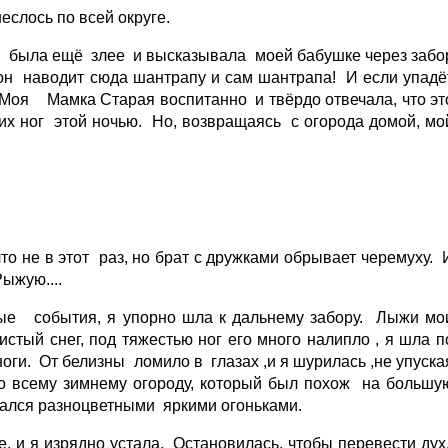
еслось по всей округе.
я была ещё злее и высказывала моей бабушке через забо
о он наводит сюда шантрапу и сам шантрапа! И если упадё
. Моя Мамка Старая воспитанно и твёрдо отвечала, что эт
дних ног этой ночью. Но, возвращаясь с огорода домой, мо
что не в этот раз, но брат с дружками обрывает черемуху. 
ыжую....
ные события, я упорно шла к дальнему забору. Лыжи мо
стый снег, под тяжестью ног его много налипло , я шла п
ноги. От белизны ломило в глазах ,и я шурилась ,не упуска
по всему зимнему огороду, который был похож на большу
вался разноцветными яркими огоньками.
е, и я изрядно устала. Остановилась, чтобы перевести дух