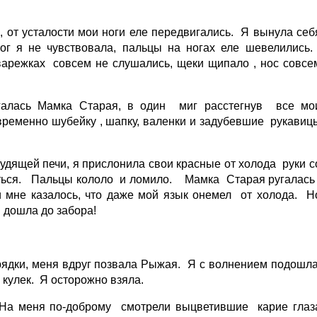
, от усталости мои ноги еле передвигались. Я вынула себ
ог я не чувствовала, пальцы на ногах еле шевелились
варежках совсем не слушались, щеки щипало , нос совсе
угалась Мамка Старая, в один миг расстегнув все мо
ременно шубейку , шапку, валенки и задубевшие рукавиц
.
удящей печи, я прислонила свои красные от холода руки с
ться. Пальцы кололо и ломило. Мамка Старая ругалась 
и мне казалось, что даже мой язык онемел от холода. Н
Я дошла до забора!
грядки, меня вдруг позвала Рыжая. Я с волнением подошла
кулек. Я осторожно взяла.
й! На меня по-доброму смотрели выцветившие карие глаз