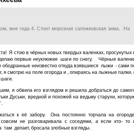
ом, мне года 4. Стоит морозная сапожковская зима. На
та! Я стою в чёрных новых твердых валенках, просунутых 
 делаю первые неуклюжие шаги по снегу. Чёрные валенк
ые ободранные неизвестно откуда взявшиеся лыжи - сами п
, я смотрю на поле огорода и , опираясь на лыжные палки, 
 шаги.
шим, я обвела его взглядом и решила добраться до самог
етьки Дуськи, вредной и похожей на ведьму старухи, котору
".
аться к её забору. Она постоянно торчала на огороде
совсем не разговаривала с соседями, а если кто- то 
а там делает, бросала злобные взгляды.