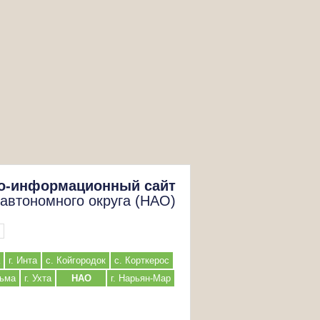
о-информационный сайт
 автономного округа (НАО)
г. Инта
с. Койгородок
с. Корткерос
льма
г. Ухта
НАО
г. Нарьян-Мар