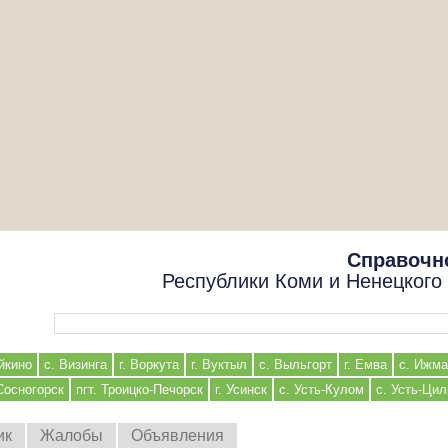
Справочн
Республики Коми и Ненецкого
Форма поиска
йкино
с. Визинга
г. Воркута
г. Вуктыл
с. Выльгорт
г. Емва
с. Ижма
 Сосногорск
пгт. Троицко-Печорск
г. Усинск
с. Усть-Кулом
с. Усть-Ци
ик
Жалобы
Объявления