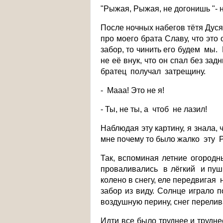
"Рыжая, Рыжая, не догонишь "- н
После ночных набегов тётя Дус
про моего брата Славу, что эт
забор, то чинить его будем мы
не её внук, что он спал без за
братец получал затрещину.
- Мааа! Это не я!
- Ты, не ты, а чтоб не лазил!
Наблюдая эту картину, я знала, 
мне почему то было жалко эту Р
Так, вспоминая летние огород
проваливались в лёгкий и пуши
колено в снегу, еле передвигая 
забор из виду. Солнце играло 
воздушную перину, снег перели
Идти все было труднее и трудне