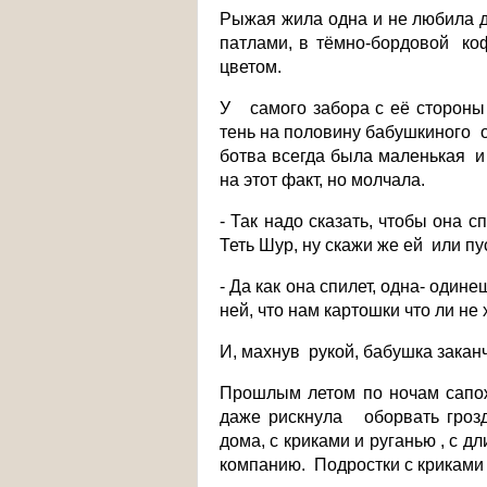
Рыжая жила одна и не любила д
патлами, в тёмно-бордовой ко
цветом.
У самого забора с её стороны
тень на половину бабушкиного о
ботва всегда была маленькая и
на этот факт, но молчала.
- Так надо сказать, чтобы она 
Теть Шур, ну скажи же ей или пу
- Да как она спилет, одна- один
ней, что нам картошки что ли не 
И, махнув рукой, бабушка закан
Прошлым летом по ночам сапож
даже рискнула оборвать грозд
дома, с криками и руганью , с д
компанию. Подростки с криками