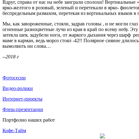
Вдруг, справа от нас на небе заиграли сполохи! Вертикальные
ярко-желтого в розовый, зеленый и перетекали в ярко- фиолет
беспредельным размахом, перетекая из вертикальных языков в 
Мы, как завороженные, стояли, задрав головы , и не могли гла
огненные разноцветные лучи из края в край по всему небу. Э
затекла шея, задубели ноги, от жаркого дыхания через шарф ре
маме в карман, ведь мороз стоял -42!! Полярное сияние длилос
вымолвить ни слова…
--2018 г
Фотосесии
Видео-ролики
Интернет-проекты
Флеш-презентации
Портфолио наших работ
Кофе-Тайм