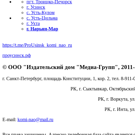
пгт. Троицко-Печорск
г. Усинск
с. Усть-Кулом
с. Усть-Цильма
г. Ухта
г. Нарьян-Мар
https://t.me/ProUsinsk_komi_nao_ru
проусинск.рф
© ООО "Издательский дом "Медиа-Групп", 2011-2
г. Санкт-Петербург, площадь Конституции, 1, кор. 2, тел. 8-911-
РК, г. Сыктывкар, Октябрьский 
РК, г. Воркута, ул
РК, г. Инта, у
E-mail:
komi-nao@mail.ru
Все права защищены. Адресно-телефонная база сайта является