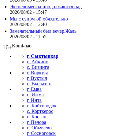
Эксперименты продолжаются над
2026/08/02 - 15:47
Мы с супругой обязательно
2026/08/02 - 12:40
Замечательный был вечер.Жаль
2026/08/02 - 11:55
Komi-nao
16+
г. Сыктывкар
с. Айкино
с. Визинга
г. Воркута
г. Вуктыл
с. Выльгорт
г. Емва
с. Ижма
г. Инта
с. Койгородок
с. Корткерос
с. Кослан
г. Печора
с. Объячево
г. Сосногорск