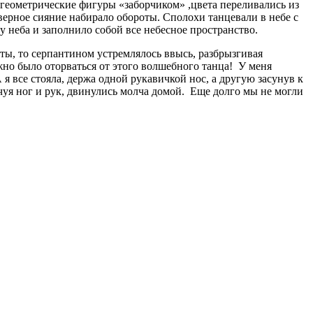
 геометрические фигуры «заборчиком» ,цвета переливались из
верное сияние набирало обороты. Сполохи танцевали в небе с
 неба и заполнило собой все небесное пространство.
роты, то серпантином устремлялось ввысь, разбрызгивая
жно было оторваться от этого волшебного танца! У меня
я все стояла, держа одной рукавичкой нос, а другую засунув к
е чуя ног и рук, двинулись молча домой. Еще долго мы не могли