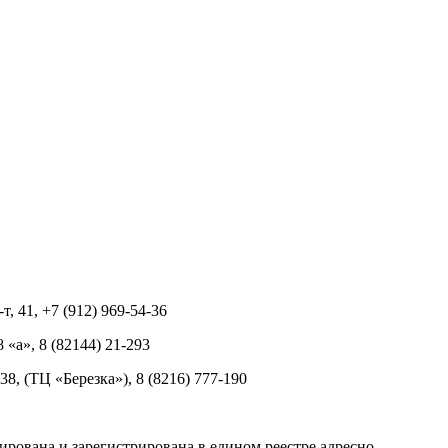
т, 41, +7 (912) 969-54-36
8 «а», 8 (82144) 21-293
 38, (ТЦ «Березка»), 8 (8216) 777-190
рована и зарегистрирована в едином реестре адресно-