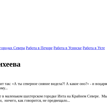
 городах Севера
Работа в Печоре
Работа в Усинске
Работа в Ухте
ихеева
т так: «А ты северное сияние видела?! А какое оно?» - и воцаря
му...
тве в маленьком шахтерском городке Инта на Крайнем Севере. М
 ничего, как говорится, не предвещало...