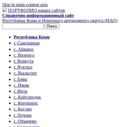
Skip to main content area
ПОРТФОЛИО наших сайтов
Справочно-информационный сайт
Республики Коми и Ненецкого автономного округа (НАО)
Поиск
Форма поиска
Республика Коми
г. Сыктывкар
с. Айкино
с. Визинга
г. Воркута
г. Вуктыл
с. Выльгорт
г. Емва
с. Ижма
г. Инта
с. Койгородок
с. Корткерос
с. Кослан
г. Печора
с. Объячево