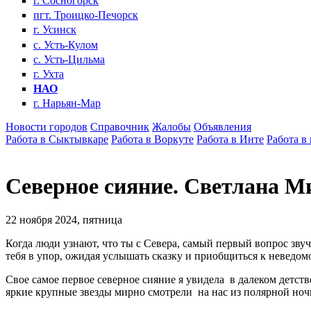
г. Сосногорск
пгт. Троицко-Печорск
г. Усинск
с. Усть-Кулом
с. Усть-Цильма
г. Ухта
НАО
г. Нарьян-Мар
Новости городов
Справочник
Жалобы
Объявления
Работа в Сыктывкаре
Работа в Воркуте
Работа в Инте
Работа в
Северное сияние. Светлана М
22 ноября 2024, пятница
Когда люди узнают, что ты с Севера, самый первый вопрос звучи
тебя в упор, ожидая услышать сказку и приобщиться к неведомо
Свое самое первое северное сияние я увидела в далеком детс
яркие крупные звезды мирно смотрели на нас из полярной ночи,