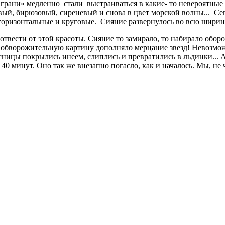
 «грани» медленно стали выстраиваться в какие- то невероятные
овый, бирюзовый, сиреневый и снова в цвет морской волны... Се
горизонтальные и круговые. Сияние развернулось во всю ширину
з отвести от этой красоты. Сияние то замирало, то набирало обо
ту обворожительную картину дополняло мерцание звезд! Невозмо
сницы покрылись инеем, слиплись и превратились в льдинки... А 
ь 40 минут. Оно так же внезапно погасло, как и началось. Мы, н