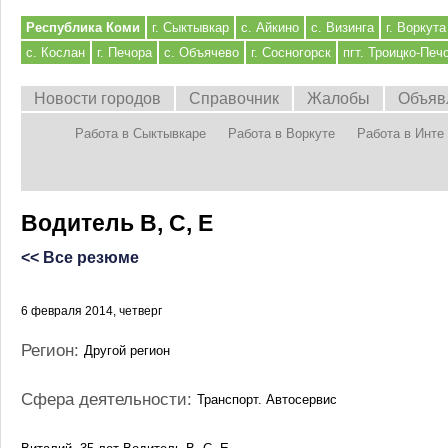
Республика Коми
г. Сыктывкар
с. Айкино
с. Визинга
г. Воркута
с. Кослан
г. Печора
с. Объячево
г. Сосногорск
пгт. Троицко-Печ
Новости городов
Справочник
Жалобы
Объяв
Работа в Сыктывкаре
Работа в Воркуте
Работа в Инте
Водитель В, С, Е
<< Все резюме
6 февраля 2014, четверг
Регион:
Другой регион
Сфера деятельности:
Транспорт. Автосервис