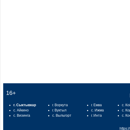
:
16+
г. Сыктывкар
г. Воркута
г. Емва
с. К
с. Айкино
г. Вуктыл
с. Ижма
с. К
с. Визинга
с. Выльгорт
г. Инта
с. К
https: