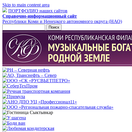
Skip to main content area
ПОРТФОЛИО наших сайтов
Справочно-информационный сайт
Республики Коми и Ненецкого автономного округа (НАО)
Поиск
Форма поиска