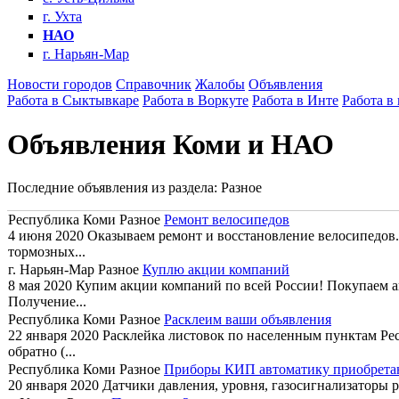
г. Ухта
НАО
г. Нарьян-Мар
Новости городов
Справочник
Жалобы
Объявления
Работа в Сыктывкаре
Работа в Воркуте
Работа в Инте
Работа в
Объявления Коми и НАО
Последние объявления из раздела: Разное
Республика Коми
Разное
Ремонт велосипедов
4 июня 2020
Оказываем ремонт и восстановление велосипедов. 
тормозных...
г. Нарьян-Мар
Разное
Куплю акции компаний
8 мая 2020
Купим акции компаний по всей России! Покупаем ак
Получение...
Республика Коми
Разное
Расклеим ваши объявления
22 января 2020
Расклейка листовок по населенным пунктам Респ
обратно (...
Республика Коми
Разное
Приборы КИП автоматику приобрет
20 января 2020
Датчики давления, уровня, газосигнализаторы