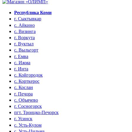
Республика Коми
г. Сыктывкар
с. Айкино
с. Визинга
г. Воркута
г. Вуктыл
с. Выльгорт
г. Емва
с. Ижма
г. Инта
с. Койгородок
с. Корткерос
с. Кослан
г. Печора
с. Объячево
г. Сосногорск
пгт. Троицко-Печорск
г. Усинск
с. Усть-Кулом
с. Усть-Цильма