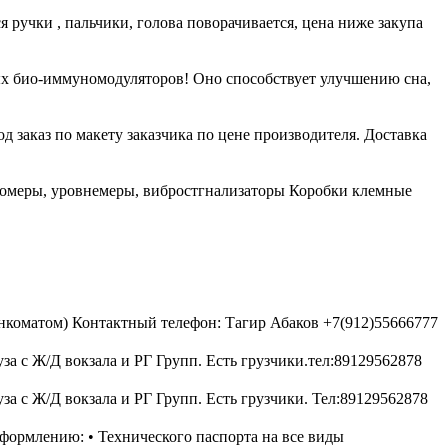
ручки , пальчики, голова поворачивается, цена ниже закупа
х био-иммуномодуляторов! Оно способствует улучшению сна,
 заказ по макету заказчика по цене производителя. Доставка
номеры, уровнемеры, вибростгнализаторы Коробки клемные
енкоматом) Контактный телефон: Тагир Абаков +7(912)55666777
за с Ж/Д вокзала и РГ Групп. Есть грузчики.тел:89129562878
за с Ж/Д вокзала и РГ Групп. Есть грузчики. Тел:89129562878
формлению: • Технического паспорта на все виды