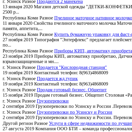
г. Усинск
Разное
Продаются 2 манекена
13 января 2020
Магазин детской одежды "ДЕТКИ-КОНФЕТКИ" Прод
2500 р...
Республика Коми
Разное
Пчелиное маточное нативное молочк
11 января 2020
Свойства пчелиного маточного молочка Маточн
памяти, аппетита,...
Республика Коми
Разное
Купить бумажную упаковку для фаст-
27 ноября 2019
Типография "Энтерфлекс" предлагает плейсметы
по...
Республика Коми
Разное
Приборы КИП, автоматику приобрет
23 ноября 2019
Приборы КИП, автоматику приобретаю, Датчики
взрывозащищенные и мн....
г. Усинск
Разное
Продается "Кислородная станция"
19 ноября 2019
Контактный телефон: 8(963)4868009
г. Усинск
Разное
Продается жд.тупик
19 ноября 2019
Контактный телефон: 8(963)4868009
г. Усинск
Разное
Продам готовый бизнес. Общепит
15 ноября 2019
Продам готовый бизнес. Общепит Столовая «Рад
г. Усинск
Разное
Грузоперевозки
2 сентября 2019
Грузоперевозки по Усинску и России .Перевозк
г. Усинск
Разное
Грузоперевозки по Усинску и России
2 сентября 2019
Грузоперевозки по Усинску и России. Перевозк
Другой регион
Разное
Услуги в сфере недвижимости по лучши
27 августа 2019
Компания ООО БТИ – команда профессионалов в