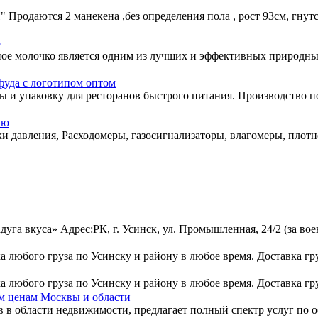
аются 2 манекена ,без определения пола , рост 93см, гнутся 
о
ое молочко является одним из лучших и эффективных природны
фуда с логотипом оптом
 и упаковку для ресторанов быстрого питания. Производство под
аю
 давления, Расходомеры, газосигнализаторы, влагомеры, плот
уга вкуса» Адрес:РК, г. Усинск, ул. Промышленная, 24/2 (за во
а любого груза по Усинску и району в любое время. Доставка гру
а любого груза по Усинску и району в любое время. Доставка гру
м ценам Москвы и области
 области недвижимости, предлагает полный спектр услуг по о