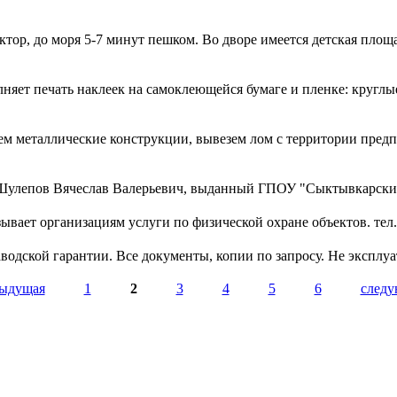
тор, до моря 5-7 минут пешком. Во дворе имеется детская площа
яет печать наклеек на самоклеющейся бумаге и пленке: круглы
м металлические конструкции, вывезем лом с территории предпр
 Шулепов Вячеслав Валерьевич, выданный ГПОУ "Сыктывкарский 
ывает организациям услуги по физической охране объектов. тел. 
аводской гарантии. Все документы, копии по запросу. Не эксплуа
дыдущая
1
2
3
4
5
6
следу