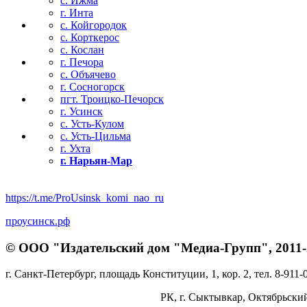
с. Ижма
г. Инта
с. Койгородок
с. Корткерос
с. Кослан
г. Печора
с. Объячево
г. Сосногорск
пгт. Троицко-Печорск
г. Усинск
с. Усть-Кулом
с. Усть-Цильма
г. Ухта
г. Нарьян-Мар
https://t.me/ProUsinsk_komi_nao_ru
проусинск.рф
© ООО "Издательский дом "Медиа-Групп", 2011-2
г. Санкт-Петербург, площадь Конституции, 1, кор. 2, тел. 8-911-
РК, г. Сыктывкар, Октябрьский 