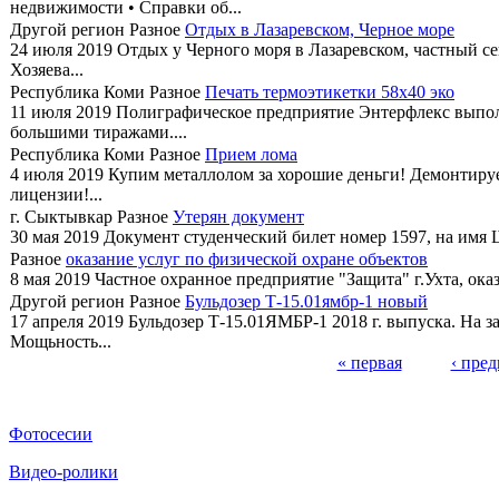
недвижимости • Справки об...
Другой регион
Разное
Отдых в Лазаревском, Черное море
24 июля 2019
Отдых у Черного моря в Лазаревском, частный сек
Хозяева...
Республика Коми
Разное
Печать термоэтикетки 58х40 эко
11 июля 2019
Полиграфическое предприятие Энтерфлекс выполн
большими тиражами....
Республика Коми
Разное
Прием лома
4 июля 2019
Купим металлолом за хорошие деньги! Демонтируе
лицензии!...
г. Сыктывкар
Разное
Утерян документ
30 мая 2019
Документ студенческий билет номер 1597, на имя
Разное
оказание услуг по физической охране объектов
8 мая 2019
Частное охранное предприятие "Защита" г.Ухта, оказ
Другой регион
Разное
Бульдозер Т-15.01ямбр-1 новый
17 апреля 2019
Бульдозер Т-15.01ЯМБР-1 2018 г. выпуска. На з
Мощьность...
« первая
‹ пре
Страницы
Фотосесии
Видео-ролики