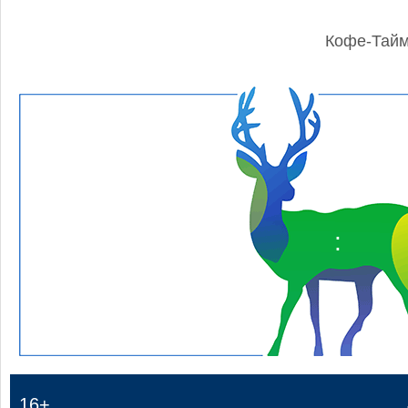
Кофе-Тай
:
16+