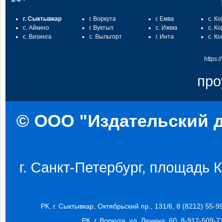
г. Сыктывкар
г. Воркута
г. Емва
с. К
с. Айкино
г. Вуктыл
с. Ижма
с. К
с. Визинга
с. Выльгорт
г. Инта
с. К
https:
про
© ООО "Издательский д
г. Санкт-Петербург, площадь Ко
РК, г. Сыктывкар, Октябрьский пр., 131/6, 8 (8212) 55-9
РК, г. Воркута, ул. Ленина, 60, 8-912-509-7