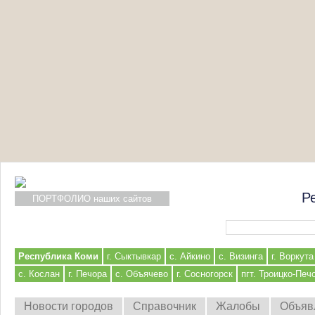
Р
ПОРТФОЛИО наших сайтов
Форма поиска
Республика Коми
г. Сыктывкар
с. Айкино
с. Визинга
г. Воркута
с. Кослан
г. Печора
с. Объячево
г. Сосногорск
пгт. Троицко-Печ
Новости городов
Справочник
Жалобы
Объяв