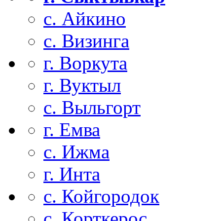
с. Айкино
с. Визинга
г. Воркута
г. Вуктыл
с. Выльгорт
г. Емва
с. Ижма
г. Инта
с. Койгородок
с. Корткерос