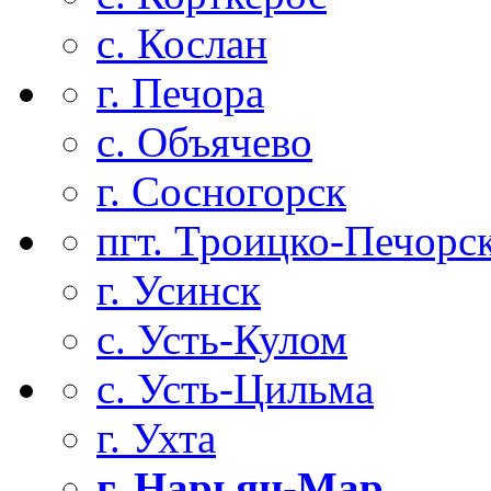
с. Кослан
г. Печора
с. Объячево
г. Сосногорск
пгт. Троицко-Печорс
г. Усинск
с. Усть-Кулом
с. Усть-Цильма
г. Ухта
г. Нарьян-Мар