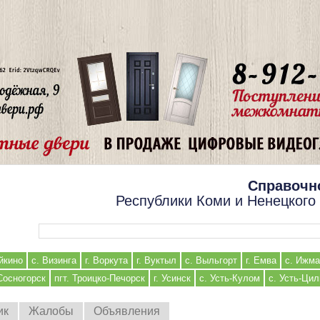
Справочн
Республики Коми и Ненецкого
Форма поиска
йкино
с. Визинга
г. Воркута
г. Вуктыл
с. Выльгорт
г. Емва
с. Ижма
 Сосногорск
пгт. Троицко-Печорск
г. Усинск
с. Усть-Кулом
с. Усть-Ци
ик
Жалобы
Объявления