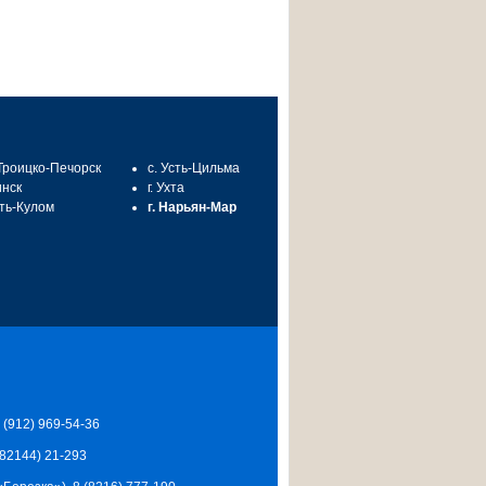
 Троицко-Печорск
с. Усть-Цильма
инск
г. Ухта
сть-Кулом
г. Нарьян-Мар
7 (912) 969-54-36
 (82144) 21-293