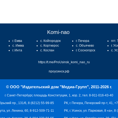
Komi-nao
г. Емва
с. Койгородок
г. Печора
пгт.
с. Ижма
с. Корткерос
с. Объячево
г. Ус
г. Инта
с. Кослан
г. Сосногорск
с. У
https://t.me/ProUsinsk_komi_nao_ru
проусинск.рф
© ООО "Издательский дом "Медиа-Групп", 2011-2026 г.
г. Санкт-Петербург, площадь Конституции, 1, кор. 2, тел. 8-911-016-43-40
брьский пр., 131/6, 8 (8212) 55-99-85
РК, г. Печора, Печорский пр-т, 41, +
кута, ул. Ленина, 60, 8-912-509-71-11
РК, г. Усинск, ул. Парковая, 8 «а», 8