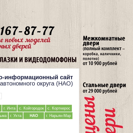
о-информационный сайт
 автономного округа (НАО)
г. Инта
с. Койгородок
с. Корткерос
льма
г. Ухта
НАО
г. Нарьян-Мар