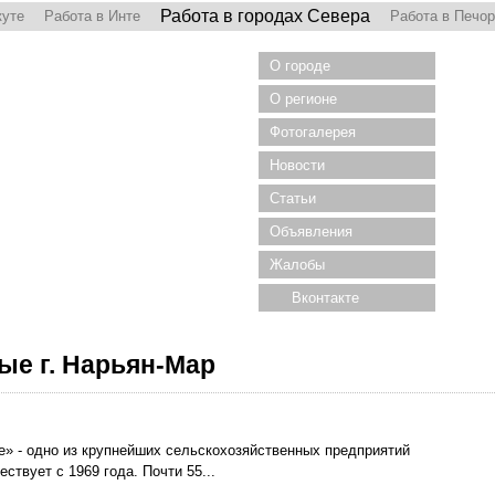
Работа в городах Севера
куте
Работа в Инте
Работа в Печо
О городе
О регионе
Фотогалерея
Новости
Статьи
Объявления
Жалобы
Вконтакте
ые г. Нарьян-Мар
» - одно из крупнейших сельскохозяйственных предприятий
твует с 1969 года. Почти 55...