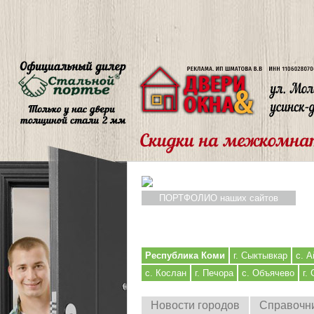
ПОРТФОЛИО наших сайтов
Республика Коми
г. Сыктывкар
с. А
с. Кослан
г. Печора
с. Объячево
г.
Новости городов
Справочн