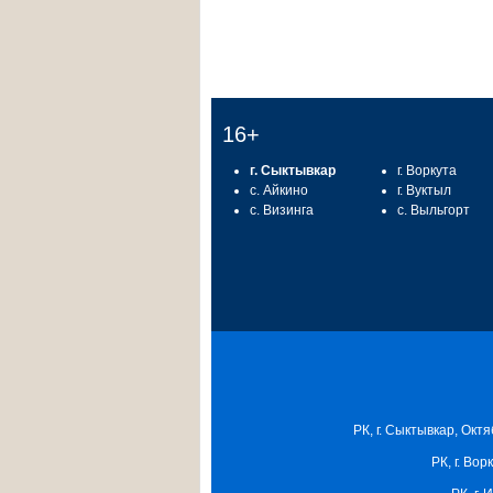
16+
г. Сыктывкар
г. Воркута
с. Айкино
г. Вуктыл
с. Визинга
с. Выльгорт
РК, г. Сыктывкар, Октя
РК, г. Вор