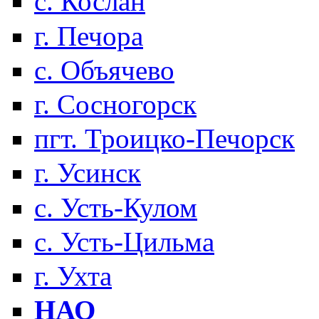
с. Кослан
г. Печора
с. Объячево
г. Сосногорск
пгт. Троицко-Печорск
г. Усинск
с. Усть-Кулом
с. Усть-Цильма
г. Ухта
НАО