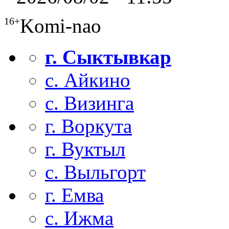
Komi-nao
16+
г. Сыктывкар
с. Айкино
с. Визинга
г. Воркута
г. Вуктыл
с. Выльгорт
г. Емва
с. Ижма