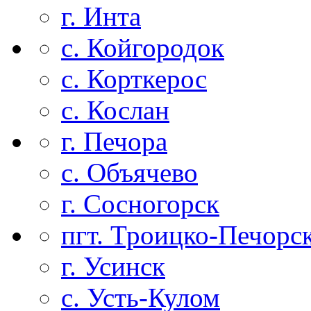
г. Инта
с. Койгородок
с. Корткерос
с. Кослан
г. Печора
с. Объячево
г. Сосногорск
пгт. Троицко-Печорс
г. Усинск
с. Усть-Кулом