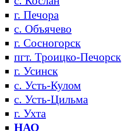
с. Кослан
г. Печора
с. Объячево
г. Сосногорск
пгт. Троицко-Печорск
г. Усинск
с. Усть-Кулом
с. Усть-Цильма
г. Ухта
НАО