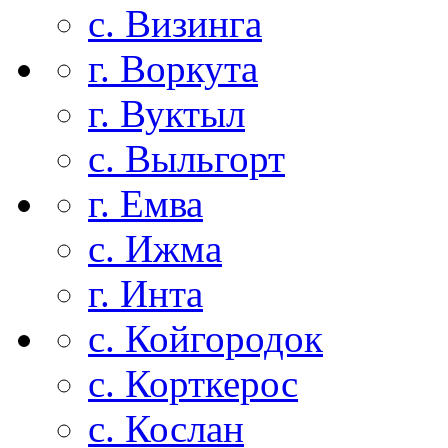
с. Визинга
г. Воркута
г. Вуктыл
с. Выльгорт
г. Емва
с. Ижма
г. Инта
с. Койгородок
с. Корткерос
с. Кослан