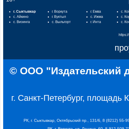
г. Сыктывкар
г. Воркута
г. Емва
с. К
с. Айкино
г. Вуктыл
с. Ижма
с. К
с. Визинга
с. Выльгорт
г. Инта
с. К
https:
про
© ООО "Издательский д
г. Санкт-Петербург, площадь Ко
РК, г. Сыктывкар, Октябрьский пр., 131/6, 8 (8212) 55-9
РК, г. Воркута, ул. Ленина, 60, 8-912-509-7