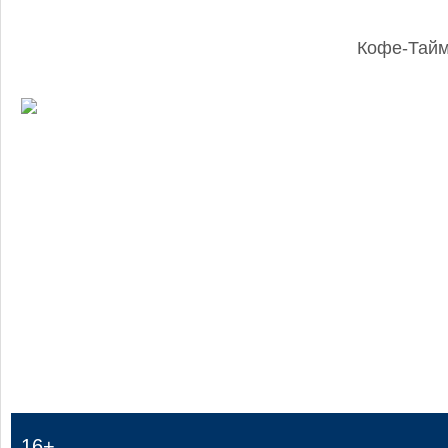
Кофе-Тай
:
16+