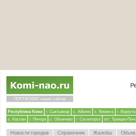
Р
ПОРТФОЛИО наших сайтов
Республика Коми
г. Сыктывкар
с. Айкино
с. Визинга
г. Воркута
с. Кослан
г. Печора
с. Объячево
г. Сосногорск
пгт. Троицко-Печ
Новости городов
Справочник
Жалобы
Объяв