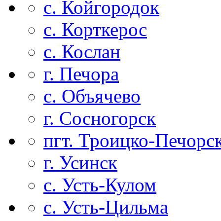
с. Койгородок
с. Корткерос
с. Кослан
г. Печора
с. Объячево
г. Сосногорск
пгт. Троицко-Печорс
г. Усинск
с. Усть-Кулом
с. Усть-Цильма