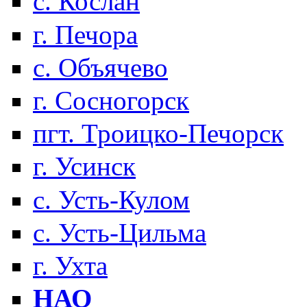
с. Кослан
г. Печора
с. Объячево
г. Сосногорск
пгт. Троицко-Печорск
г. Усинск
с. Усть-Кулом
с. Усть-Цильма
г. Ухта
НАО