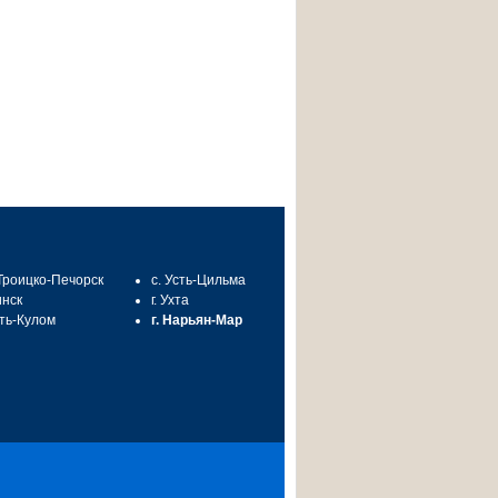
 Троицко-Печорск
с. Усть-Цильма
инск
г. Ухта
сть-Кулом
г. Нарьян-Мар