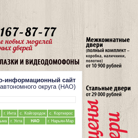
о-информационный сайт
 автономного округа (НАО)
г. Инта
с. Койгородок
с. Корткерос
льма
г. Ухта
НАО
г. Нарьян-Мар