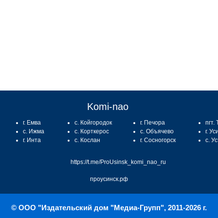
:
Komi-nao
г. Емва
с. Койгородок
г. Печора
пгт.
с. Ижма
с. Корткерос
с. Объячево
г. Ус
г. Инта
с. Кослан
г. Сосногорск
с. У
https://t.me/ProUsinsk_komi_nao_ru
проусинск.рф
© ООО "Издательский дом "Медиа-Групп", 2011-2026 г.