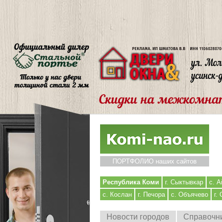
ПОРТФОЛИО наших сайтов
Республика Коми
г. Сыктывкар
с. А
с. Кослан
г. Печора
с. Объячево
г.
Новости городов
Справочн