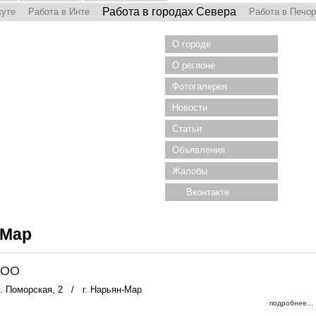
Работа в городах Севера
куте
Работа в Инте
Работа в Печо
О городе
О регионе
Фотогалерея
Новости
Статьи
Объявления
Жалобы
Вконтакте
-Мар
ООО
л. Поморская, 2
/
г. Нарьян-Мар
подробнее...