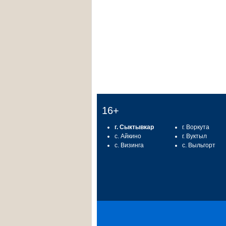
16+
г. Сыктывкар
г. Воркута
с. Айкино
г. Вуктыл
с. Визинга
с. Выльгорт