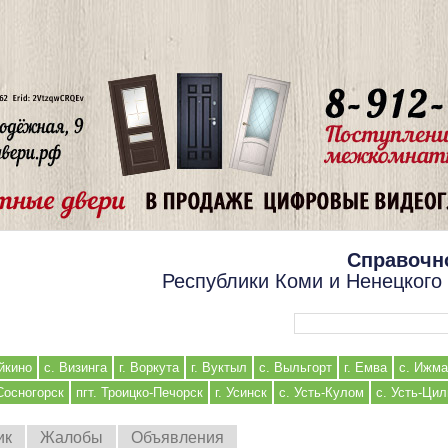
Справочн
Республики Коми и Ненецкого
Форма поиска
йкино
с. Визинга
г. Воркута
г. Вуктыл
с. Выльгорт
г. Емва
с. Ижма
 Сосногорск
пгт. Троицко-Печорск
г. Усинск
с. Усть-Кулом
с. Усть-Ци
ик
Жалобы
Объявления