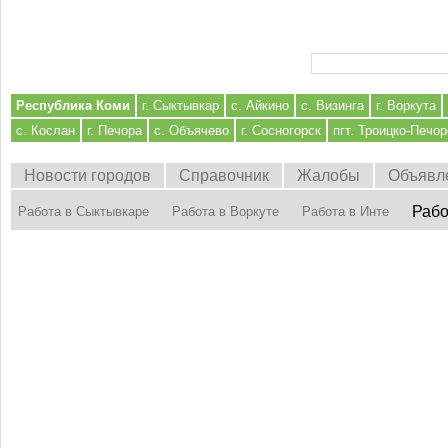
Форма поиска
Республика Коми
г. Сыктывкар
с. Айкино
с. Визинга
г. Воркута
с. Кослан
г. Печора
с. Объячево
г. Сосногорск
пгт. Троицко-Печор
Новости городов
Справочник
Жалобы
Объявл
Рабо
Работа в Сыктывкаре
Работа в Воркуте
Работа в Инте