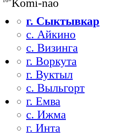
Komi-nao
г. Сыктывкар
с. Айкино
с. Визинга
г. Воркута
г. Вуктыл
с. Выльгорт
г. Емва
с. Ижма
г. Инта