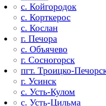
с. Койгородок
с. Корткерос
с. Кослан
г. Печора
с. Объячево
г. Сосногорск
пгт. Троицко-Печорс
г. Усинск
с. Усть-Кулом
с. Усть-Цильма