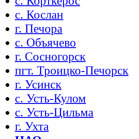
с. Корткерос
с. Кослан
г. Печора
с. Объячево
г. Сосногорск
пгт. Троицко-Печорск
г. Усинск
с. Усть-Кулом
с. Усть-Цильма
г. Ухта